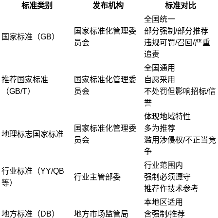
标准类别
发布机构
标准对比
全国统一
国家标准化管理委
部分强制/部分推荐
国家标准（GB）
员会
违规可罚/召回/严重
追责
全国通用
推荐国家标准
国家标准化管理委
自愿采用
（GB/T）
员会
不处罚但影响招标/信
誉
体现地域特性
国家标准化管理委
多为推荐
地理标志国家标准
员会
滥用涉侵权/不正当竞
争
行业范围内
行业标准（YY/QB
行业主管部委
强制必须遵守
等）
推荐作技术参考
本地区适用
地方标准（DB）
地方市场监管局
含强制/推荐