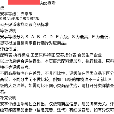
App查看
级
安享等级：
安享
级
S
级
A
级
B
级
C
级
D
级
E
级
公开渠道未找到该商品标准
等级说明
安享等级分为
S · A · B · C · D · E
六级，
S
为最高，
E
为最低，
您可根据自身需求自行选择对应商品。
评级依据：
配料表
执行标准
工艺原料特征
营养成分表
食品生产企业
以上信息综合评估得出，本页展示
配料添加剂
、
执行标准
、
原料
特征
等评级参考。
不同商品特性存在差异，不具可比性，评级仅在
同类商品
下区分
高低，不同分类间不做比较。例如：B级的橄榄油不一定就比A
级的大豆油差。如需对比不同小类商品优劣，请打开分类详情查
看。
补充说明
安享评级由系统独立评出，仅依赖商品信息，
与品牌商无关
。评
级可能随商品更新（信息完善、迭代）有细微变动，如有异议可