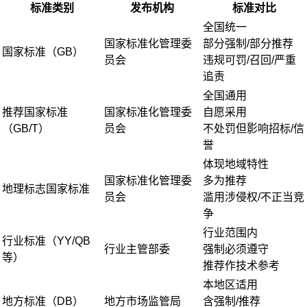
标准类别
发布机构
标准对比
全国统一
国家标准化管理委
部分强制/部分推荐
国家标准（GB）
员会
违规可罚/召回/严重
追责
全国通用
推荐国家标准
国家标准化管理委
自愿采用
（GB/T）
员会
不处罚但影响招标/信
誉
体现地域特性
国家标准化管理委
多为推荐
地理标志国家标准
员会
滥用涉侵权/不正当竞
争
行业范围内
行业标准（YY/QB
行业主管部委
强制必须遵守
等）
推荐作技术参考
本地区适用
地方标准（DB）
地方市场监管局
含强制/推荐