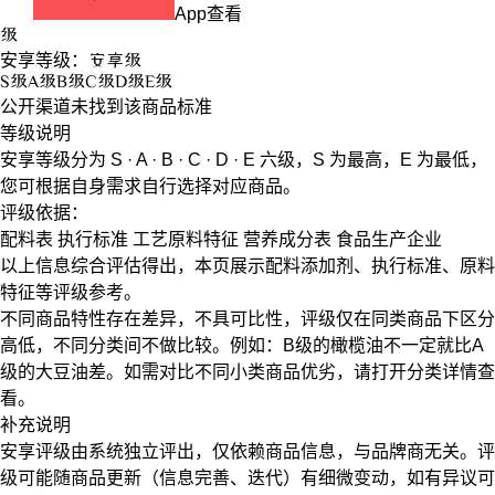
App查看
级
安享等级：
安享
级
S
级
A
级
B
级
C
级
D
级
E
级
公开渠道未找到该商品标准
等级说明
安享等级分为
S · A · B · C · D · E
六级，
S
为最高，
E
为最低，
您可根据自身需求自行选择对应商品。
评级依据：
配料表
执行标准
工艺原料特征
营养成分表
食品生产企业
以上信息综合评估得出，本页展示
配料添加剂
、
执行标准
、
原料
特征
等评级参考。
不同商品特性存在差异，不具可比性，评级仅在
同类商品
下区分
高低，不同分类间不做比较。例如：B级的橄榄油不一定就比A
级的大豆油差。如需对比不同小类商品优劣，请打开分类详情查
看。
补充说明
安享评级由系统独立评出，仅依赖商品信息，
与品牌商无关
。评
级可能随商品更新（信息完善、迭代）有细微变动，如有异议可