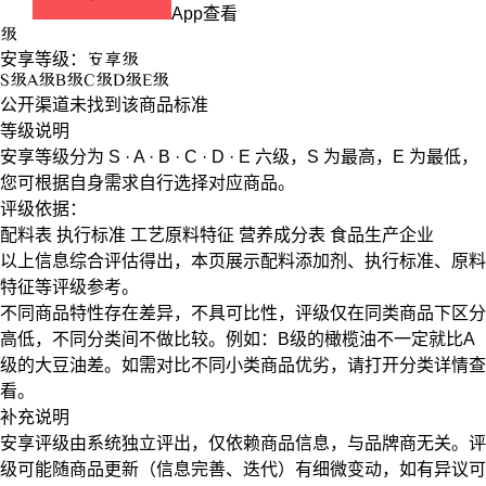
App查看
级
安享等级：
安享
级
S
级
A
级
B
级
C
级
D
级
E
级
公开渠道未找到该商品标准
等级说明
安享等级分为
S · A · B · C · D · E
六级，
S
为最高，
E
为最低，
您可根据自身需求自行选择对应商品。
评级依据：
配料表
执行标准
工艺原料特征
营养成分表
食品生产企业
以上信息综合评估得出，本页展示
配料添加剂
、
执行标准
、
原料
特征
等评级参考。
不同商品特性存在差异，不具可比性，评级仅在
同类商品
下区分
高低，不同分类间不做比较。例如：B级的橄榄油不一定就比A
级的大豆油差。如需对比不同小类商品优劣，请打开分类详情查
看。
补充说明
安享评级由系统独立评出，仅依赖商品信息，
与品牌商无关
。评
级可能随商品更新（信息完善、迭代）有细微变动，如有异议可