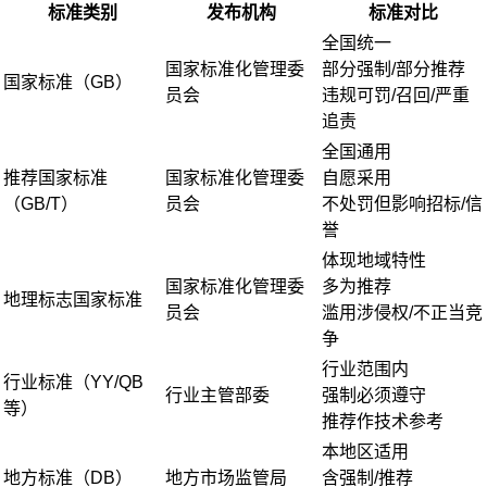
标准类别
发布机构
标准对比
全国统一
国家标准化管理委
部分强制/部分推荐
国家标准（GB）
员会
违规可罚/召回/严重
追责
全国通用
推荐国家标准
国家标准化管理委
自愿采用
（GB/T）
员会
不处罚但影响招标/信
誉
体现地域特性
国家标准化管理委
多为推荐
地理标志国家标准
员会
滥用涉侵权/不正当竞
争
行业范围内
行业标准（YY/QB
行业主管部委
强制必须遵守
等）
推荐作技术参考
本地区适用
地方标准（DB）
地方市场监管局
含强制/推荐