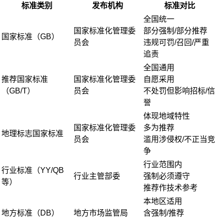
标准类别
发布机构
标准对比
全国统一
国家标准化管理委
部分强制/部分推荐
国家标准（GB）
员会
违规可罚/召回/严重
追责
全国通用
推荐国家标准
国家标准化管理委
自愿采用
（GB/T）
员会
不处罚但影响招标/信
誉
体现地域特性
国家标准化管理委
多为推荐
地理标志国家标准
员会
滥用涉侵权/不正当竞
争
行业范围内
行业标准（YY/QB
行业主管部委
强制必须遵守
等）
推荐作技术参考
本地区适用
地方标准（DB）
地方市场监管局
含强制/推荐