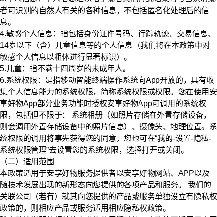
者可识别的自然人有关的各种信息，不包括匿名化处理后的信
息。
4.敏感个人信息：
指包括身份证件号码、行踪轨迹、交易信息、
14岁以下（含）儿童信息等的个人信息（我们将在本政策中对
敏感个人信息以粗体进行显著标识）。
5.儿童：
指不满十四周岁的未成年人。
6.系统权限：
是指移动智能终端操作系统向App开放的，具有收
集个人信息能力的系统权限，简称系统权限或权限。您在使用安
享好物App部分业务功能时授权安享好物App可调用的系统权
限，包括但不限于：
系统相册（如照片存储在外置存储设备，
则会调用外置存储设备中的照片信息）、摄像头、地理位置。
系
统权限的调用将事先获得您的同意，您也可在“我的-设置-隐私-
系统权限管理”去设置您的系统权限，选择打开或关闭。
（二）适用范围
本政策适用于安享好物服务提供者以安享好物网站、APP以及
随技术发展出现的新形态向您提供的各项产品和服务。
我们的
关联公司（若有）就其向您提供的产品或服务单独设立有隐私权
政策的，则相应产品或服务适用相应隐私权政策。