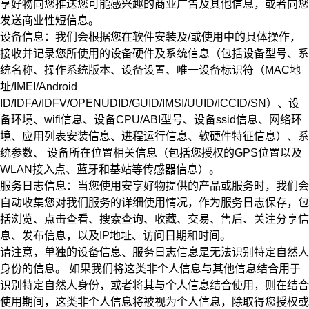
享好物向您推送您可能感兴趣的商业广告及其他信息，或者向您
发送商业性短信息。
设备信息：我们会根据您在软件安装及/或使用中的具体操作，
接收并记录您所使用的设备硬件及系统信息（包括设备型号、系
统名称、操作系统版本、设备设置、唯一设备标识符（MAC地
址/IMEI/Android
ID/IDFA/IDFV/OPENUDID/GUID/IMSI/UUID/ICCID/SN）、设
备环境、wifi信息、设备CPU/ABI型号、设备ssid信息、网络环
境、应用列表安装信息、进程运行信息、软硬件特征信息）、系
统参数、
设备所在位置相关信息（包括您授权的GPS位置以及
WLAN接入点、蓝牙和基站等传感器信息）。
服务日志信息：当您使用安享好物提供的产品或服务时，我们会
自动收集您对我们服务的详细使用情况，作为服务日志保存，包
括浏览、点击查看、搜索查询、收藏、交易、售后、关注分享信
息、发布信息，以及IP地址、访问日期和时间。
请注意，单独的设备信息、服务日志信息是无法识别特定自然人
身份的信息。
如果我们将这类非个人信息与其他信息结合用于
识别特定自然人身份，或者将其与个人信息结合使用，则在结合
使用期间，这类非个人信息将被视为个人信息，除取得您授权或