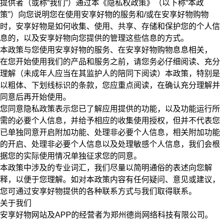
提供者（或称“
我们
”）通过本《隐私权政策》（以下称“本政
策”）向您说明您在使用安享好物的服务和/或在安享好物购物
时，安享好物是如何收集、使用、共享、存储和保护您的个人信
息的，以及安享好物向您提供的管理这些信息的方式。
本政策与您使用安享好物的服务、在安享好物购物息息相关，
在您开始使用我们的产品和服务之前，请您务必仔细阅读、充分
理解（未成年人应当在其监护人的陪同下阅读）本政策，特别是
以粗体、下划线标识的条款，您应重点阅读，在确认充分理解并
同意后再开始使用。
您同意隐私政策表示您已了解应用提供的功能，以及功能运行所
需的必要个人信息，并给予相应的收集使用授权，但并不代表您
已单独同意开启附加功能、处理非必要个人信息，相关附加功能
的开启、处理非必要个人信息以及处理敏感个人信息，我们会根
据您的实际使用情况单独征求您的同意。
本政策中涉及的专业词汇，我们尽量以简明通俗的表述向您解
释，以便于您理解。
如对本政策内容有任何疑问、意见或建议，
您可通过安享好物提供的各种联系方式与我们取得联系。
关于我们
安享好物网站及APP的经营者为郑州德尚网络科技有限公司。