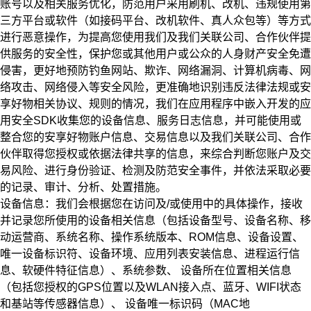
账号以及相关服务优化，防范用户采用刷机、改机、违规使用第
三方平台或软件（如接码平台、改机软件、真人众包等）等方式
进行恶意操作，为提高您使用我们及我们关联公司、合作伙伴提
供服务的安全性，保护您或其他用户或公众的人身财产安全免遭
侵害，更好地预防钓鱼网站、欺诈、网络漏洞、计算机病毒、网
络攻击、网络侵入等安全风险，更准确地识别违反法律法规或安
享好物相关协议、规则的情况，我们在应用程序中嵌入开发的应
用安全SDK收集您的设备信息、服务日志信息，并可能使用或
整合您的安享好物账户信息、交易信息以及我们关联公司、合作
伙伴取得您授权或依据法律共享的信息，来综合判断您账户及交
易风险、进行身份验证、检测及防范安全事件，并依法采取必要
的记录、审计、分析、处置措施。
设备信息：我们会根据您在访问及/或使用中的具体操作，接收
并记录您所使用的设备相关信息（包括设备型号、设备名称、移
动运营商、系统名称、操作系统版本、ROM信息、设备设置、
唯一设备标识符、设备环境、应用列表安装信息、进程运行信
息、软硬件特征信息）、系统参数、
设备所在位置相关信息
（包括您授权的GPS位置以及WLAN接入点、蓝牙、WIFI状态
和基站等传感器信息）、
设备唯一标识码（MAC地