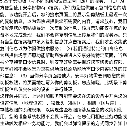
5.基于剪切板（视不同系统和设备型号而定）的服务：（1）为
方便您使用安享好物App搜索，我们为您提供展示复制信息的功
能。该功能开启后，您的搜索页面上将展示您剪贴板上最近一次
的复制信息，以为您快速提供您所需要的内容。请您放心，我们
仅展示您的剪贴板最近一次复制的信息，该展示功能仅在您的设
备本地完成处理，我们不会将复制信息上传至我们的服务器。只
有当您在搜索框中填入复制信息并点击搜索后，我们才会收集该
复制信息以为你提供搜索服务；（2) 我们通过特定的口令信息
为您提供场景还原功能帮助您快速进入安享好物特定页面，当您
被分享特定口令信息时，则安享好物需要调取您剪切板的权限，
安享好物不会收集为您提供场景还原功能所需口令内容以外的其
他信息；（3）当你分享页面给他人，安享好物需要调取您的剪
切板权限，将页面地址写入你的剪切板，您应知晓，此场景下剪
切板信息仅会在您的设备上进行处理。
您理解并同意，上述附加服务可能需要您在您的设备中开启您的
位置信息 （地理位置）、摄像头（相机）、相册（图片库）、
存储权限的系统权限，以实现这些权限所涉及信息的收集和使
用。您的设备系统权限不会默认开启，在您使用相应业务功能或
主动触发相应业务功能时，我们会以弹窗提示的方式同步告知申