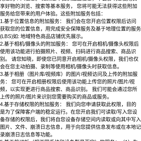
享好物的浏览、搜索等基本服务，
您将可能无法获得这些附加
服务给您带来的用户体验。这些附加服务包括：
1.基于位置信息的附加服务：
我们会在您开启位置权限后访问
获取您的位置信息，用完成安全保障服务及基于地理位置的服务
(LBS)如: 地域特色商品店铺优先展示。
2.基于相机/摄像头的附加服务：
您可在开启相机/摄像头权限后
使用该功能进行拍摄照片、视频、扫码进行商品搜索、商品识
别。
请您知晓，即使您已同意开启相机/摄像头权限，我们也仅
会在您主动拍摄、录制等使用相机/摄像头时获取信息。
3.基于相册（图片库/视频库）的图片/视频访问及上传的附加服
务：
您可在开启相册权限后使用该功能上传您的照片/图片/视
频，以实现更进行商品搜索、商品识别。
我们可能会通过您所
上传的照片/图片来识别您需要购买的商品或服务。
4.基于存储权限的附加服务：
我们向您申请获取此权限，目的
是为了保障客户端的稳定运行。在您开启我们可读取/写入您设
备存储的权限后，我们将自您设备存储空间内读取或向其中写入
图片、文件、崩溃日志信息，用于向您提供信息发布或在本地记
录崩溃日志信息等功能。