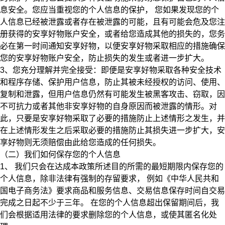
息安全。您应当重视您的个人信息的保护，
您如果发现您的个
人信息已经被泄露或者存在被泄露的可能，且有可能会危及您注
册获得的安享好物账户安全，或者给您造成其他的损失的，您务
必在第一时间通知安享好物，以便安享好物采取相应的措施确保
您的安享好物账户安全，防止损失的发生或者进一步扩大。
3、您充分理解并完全接受：即便是安享好物采取各种安全技术
和程序存储、保护用户信息，防止其被未经授权的访问、使用、
复制和泄露，但用户信息仍然有可能发生被黑客攻击、窃取，因
不可抗力或者其他非安享好物的自身原因而被泄露的情形。对
此，只要是安享好物采取了必要的措施防止上述情形之发生，并
在上述情形发生之后采取必要的措施防止其损失进一步扩大，安
享好物则无须赔偿由此给您造成的任何损失。
（二）我们如何保存您的个人信息
1、
我们只会在达成本政策所述目的所需的最短期限内保存您的
个人信息，除非法律有强制的存留要求，
例如《中华人民共和
国电子商务法》要求商品和服务信息、交易信息保存时间自交易
完成之日起不少于三年。
在您的个人信息超出保留期间后，我
们会根据适用法律的要求删除您的个人信息，或使其匿名化处