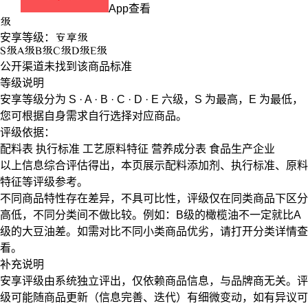
App查看
级
安享等级：
安享
级
S
级
A
级
B
级
C
级
D
级
E
级
公开渠道未找到该商品标准
等级说明
安享等级分为
S · A · B · C · D · E
六级，
S
为最高，
E
为最低，
您可根据自身需求自行选择对应商品。
评级依据：
配料表
执行标准
工艺原料特征
营养成分表
食品生产企业
以上信息综合评估得出，本页展示
配料添加剂
、
执行标准
、
原料
特征
等评级参考。
不同商品特性存在差异，不具可比性，评级仅在
同类商品
下区分
高低，不同分类间不做比较。例如：B级的橄榄油不一定就比A
级的大豆油差。如需对比不同小类商品优劣，请打开分类详情查
看。
补充说明
安享评级由系统独立评出，仅依赖商品信息，
与品牌商无关
。评
级可能随商品更新（信息完善、迭代）有细微变动，如有异议可