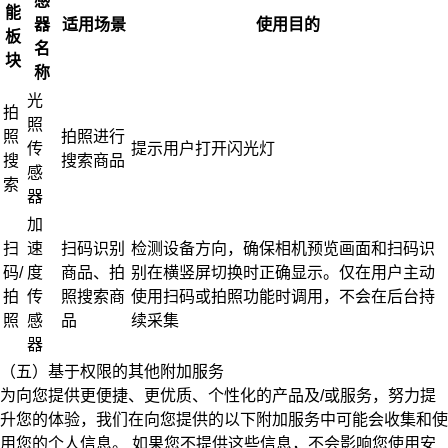
感
能
器
适用场景
使用目的
板
名
块
称
光
拍
照
照
拍照进行
传
提示用户打开闪光灯
搜
搜索商品
感
索
器
加
扫
速
扫码识别
检测设备方向，确保相机预览画面和扫码识
码/
度
商品、拍
别在横竖屏切换时正确显示。仅在用户主动
拍
传
照搜索商
使用扫码或拍照功能时调用，不会在后台持
照
感
品
续采集
器
（五）基于权限的其他附加服务
为向您提供更便捷、更优质、个性化的产品及/或服务，努力提
升您的体验，我们在向您提供的以下附加服务中可能会收集和使
用您的个人信息。
如果您不提供这些信息，不会影响您使用安