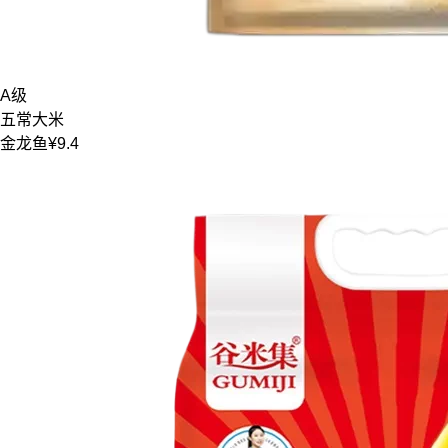
A级
五常大米
金龙鱼
¥9.4