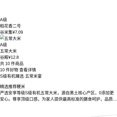
A级
稻花香二号
谷米集
¥7.09
A级
五常大米
谷殿
¥12.8
共 10 件商品
10 件好物
查看详情
S级有机臻选·五常米宴
精选推荐
粳米
严选安享等级S级有机五常大米，源自黑土核心产区，0添加更
安心。尊享顶级口感，为家人提供最高标准的膳食呵护，品质生
活从一碗好饭开始。