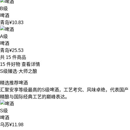
B级
啤酒
青岛
¥10.83
A级
啤酒
青岛
¥25.53
共 15 件商品
15 件好物
查看详情
S级臻选·大师之酿
精选推荐
啤酒
汇聚安享等级最高的S级啤酒，工艺考究、风味卓绝，代表国产
精酿与国际经典工艺的巅峰表达。
S级
啤酒
乌苏
¥11.98