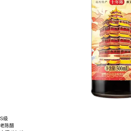
S级
老陈醋