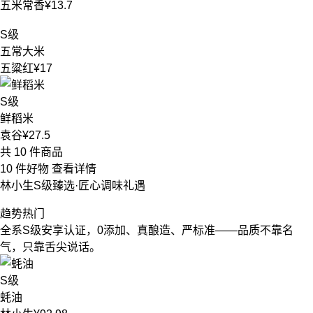
五米常香
¥13.7
S级
五常大米
五粱红
¥17
S级
鲜稻米
袁谷
¥27.5
共 10 件商品
10 件好物
查看详情
林小生S级臻选·匠心调味礼遇
趋势热门
全系S级安享认证，0添加、真酿造、严标准——品质不靠名
气，只靠舌尖说话。
S级
蚝油