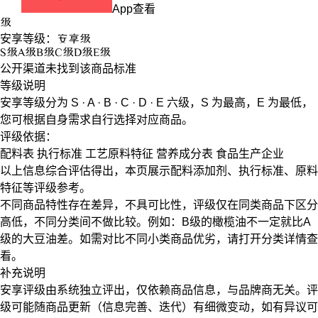
App查看
级
安享等级：
安享
级
S
级
A
级
B
级
C
级
D
级
E
级
公开渠道未找到该商品标准
等级说明
安享等级分为
S · A · B · C · D · E
六级，
S
为最高，
E
为最低，
您可根据自身需求自行选择对应商品。
评级依据：
配料表
执行标准
工艺原料特征
营养成分表
食品生产企业
以上信息综合评估得出，本页展示
配料添加剂
、
执行标准
、
原料
特征
等评级参考。
不同商品特性存在差异，不具可比性，评级仅在
同类商品
下区分
高低，不同分类间不做比较。例如：B级的橄榄油不一定就比A
级的大豆油差。如需对比不同小类商品优劣，请打开分类详情查
看。
补充说明
安享评级由系统独立评出，仅依赖商品信息，
与品牌商无关
。评
级可能随商品更新（信息完善、迭代）有细微变动，如有异议可