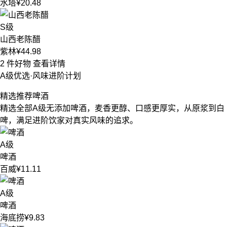
水塔
¥20.48
S级
山西老陈醋
紫林
¥44.98
2 件好物
查看详情
A级优选·风味进阶计划
精选推荐
啤酒
精选全部A级无添加啤酒，麦香更醇、口感更厚实，从原浆到白
啤，满足进阶饮家对真实风味的追求。
A级
啤酒
百威
¥11.11
A级
啤酒
海底捞
¥9.83