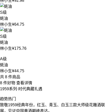
林小生
¥92.98
S级
蚝油
林小生
¥64.75
S级
蚝油
林小生
¥175.76
A级
蚝油
林小生
¥44.75
共 8 件商品
8 件好物
查看详情
1959系列·时代典藏礼遇
趋势热门
致敬1959经典年份，红玉、青玉、白玉三款大师级花雕酒联
展，见证中国黄酒巅峰表达。