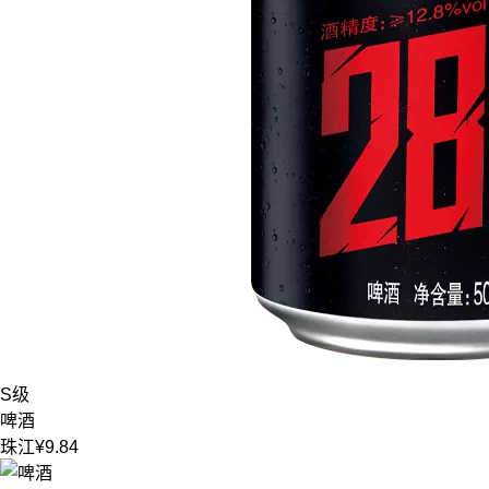
S级
啤酒
珠江
¥9.84