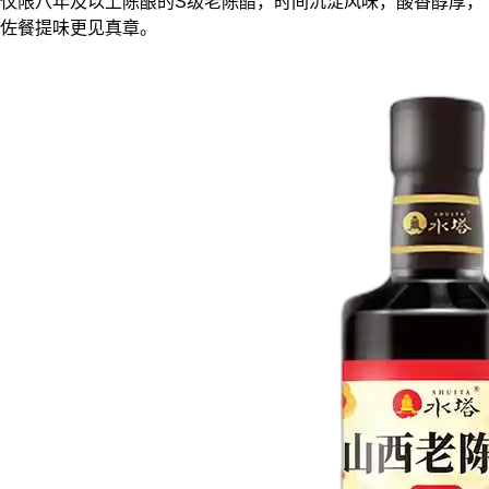
仅限八年及以上陈酿的S级老陈醋，时间沉淀风味，酸香醇厚，
佐餐提味更见真章。