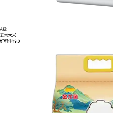
A级
五常大米
鲜稻佳
¥9.8