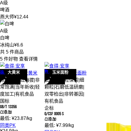
A级
啤酒
燕大师
¥12.44
A级
白啤
冰纯山
¥6.6
共 5 件商品
5 件好物
查看详情
野三坡
大黄米
玉米面粉
硃碌科
硃碌科
有机
大黄米
野三坡
有机
玉米面粉
S级
S级
标准水分
|
低海拔
|
非
低含水
|
全粒保留
|
细
常饱满
|
当年新收
|
轻
颗粒
|
石磨低温研磨
|
度加工
|
有机食品
双零检出
|
非转基因
|
国标
有机食品
GB/T 13356
企标
0添加
Q/CSF 0005 S
最低:
¥
23.87
/
kg
0添加
同类PK
最低:
¥
7.99
/
kg
¥
24.9
/
kg