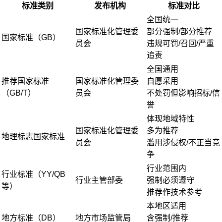
标准类别
发布机构
标准对比
全国统一
国家标准化管理委
部分强制/部分推荐
国家标准（GB）
员会
违规可罚/召回/严重
追责
全国通用
推荐国家标准
国家标准化管理委
自愿采用
（GB/T）
员会
不处罚但影响招标/信
誉
体现地域特性
国家标准化管理委
多为推荐
地理标志国家标准
员会
滥用涉侵权/不正当竞
争
行业范围内
行业标准（YY/QB
行业主管部委
强制必须遵守
等）
推荐作技术参考
本地区适用
地方标准（DB）
地方市场监管局
含强制/推荐