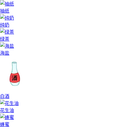
抽纸
纯奶
绿茶
海盐
白酒
花生油
蜂蜜