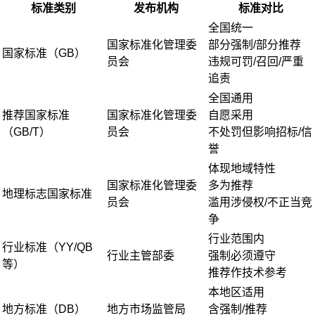
标准类别
发布机构
标准对比
全国统一
国家标准化管理委
部分强制/部分推荐
国家标准（GB）
员会
违规可罚/召回/严重
追责
全国通用
推荐国家标准
国家标准化管理委
自愿采用
（GB/T）
员会
不处罚但影响招标/信
誉
体现地域特性
国家标准化管理委
多为推荐
地理标志国家标准
员会
滥用涉侵权/不正当竞
争
行业范围内
行业标准（YY/QB
行业主管部委
强制必须遵守
等）
推荐作技术参考
本地区适用
地方标准（DB）
地方市场监管局
含强制/推荐