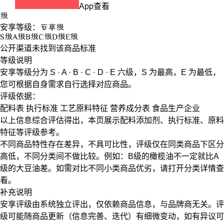
App查看
级
安享等级：
安享
级
S
级
A
级
B
级
C
级
D
级
E
级
公开渠道未找到该商品标准
等级说明
安享等级分为
S · A · B · C · D · E
六级，
S
为最高，
E
为最低，
您可根据自身需求自行选择对应商品。
评级依据：
配料表
执行标准
工艺原料特征
营养成分表
食品生产企业
以上信息综合评估得出，本页展示
配料添加剂
、
执行标准
、
原料
特征
等评级参考。
不同商品特性存在差异，不具可比性，评级仅在
同类商品
下区分
高低，不同分类间不做比较。例如：B级的橄榄油不一定就比A
级的大豆油差。如需对比不同小类商品优劣，请打开分类详情查
看。
补充说明
安享评级由系统独立评出，仅依赖商品信息，
与品牌商无关
。评
级可能随商品更新（信息完善、迭代）有细微变动，如有异议可