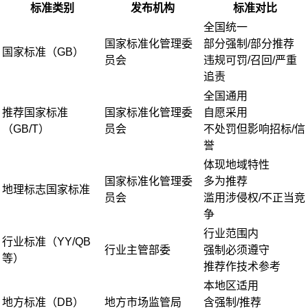
标准类别
发布机构
标准对比
全国统一
国家标准化管理委
部分强制/部分推荐
国家标准（GB）
员会
违规可罚/召回/严重
追责
全国通用
推荐国家标准
国家标准化管理委
自愿采用
（GB/T）
员会
不处罚但影响招标/信
誉
体现地域特性
国家标准化管理委
多为推荐
地理标志国家标准
员会
滥用涉侵权/不正当竞
争
行业范围内
行业标准（YY/QB
行业主管部委
强制必须遵守
等）
推荐作技术参考
本地区适用
地方标准（DB）
地方市场监管局
含强制/推荐