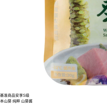
基准商品
安享S级
本山葵 纯粹 山葵酱