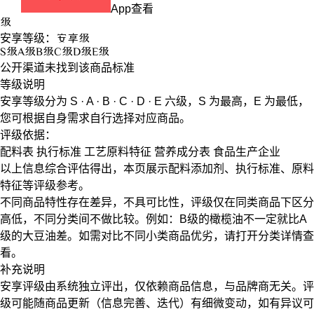
App查看
级
安享等级：
安享
级
S
级
A
级
B
级
C
级
D
级
E
级
公开渠道未找到该商品标准
等级说明
安享等级分为
S · A · B · C · D · E
六级，
S
为最高，
E
为最低，
您可根据自身需求自行选择对应商品。
评级依据：
配料表
执行标准
工艺原料特征
营养成分表
食品生产企业
以上信息综合评估得出，本页展示
配料添加剂
、
执行标准
、
原料
特征
等评级参考。
不同商品特性存在差异，不具可比性，评级仅在
同类商品
下区分
高低，不同分类间不做比较。例如：B级的橄榄油不一定就比A
级的大豆油差。如需对比不同小类商品优劣，请打开分类详情查
看。
补充说明
安享评级由系统独立评出，仅依赖商品信息，
与品牌商无关
。评
级可能随商品更新（信息完善、迭代）有细微变动，如有异议可