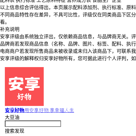
配料表
执行标准
工艺原料特征
营养成分表
食品生产企业
以上信息综合评估得出，本页展示
配料添加剂
、
执行标准
、
原料
不同商品特性存在差异，不具可比性，评级仅在
同类商品
下区分
看。
补充说明
安享评级由系统独立评出，仅依赖商品信息，
与品牌商无关
。评
品牌商若发现商品信息（名称、品牌、图片、标签、配料、执行
电商商户若发现所售商品未被收录或未归入该商品下，可联系
安享评级的解释权归安享好物所有，您可据此进行个人评判，如
安享好物
用安享好物 享幸福人生
大豆油
搜索发现