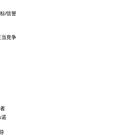
标/信誉
正当竞争
者
承诺
导