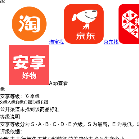
级
淘宝找
京东找
App查看
级
安享等级：
安享
级
S
级
A
级
B
级
C
级
D
级
E
级
公开渠道未找到该商品标准
等级说明
安享等级分为
S · A · B · C · D · E
六级，
S
为最高，
E
为最低，
评级依据：