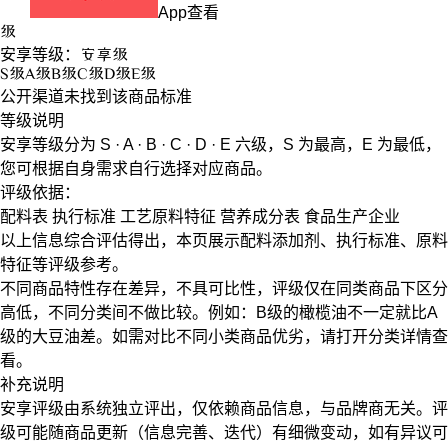
App查看
级
安享等级：
安享
级
S
级
A
级
B
级
C
级
D
级
E
级
公开渠道未找到该商品标准
等级说明
安享等级分为
S · A · B · C · D · E
六级，
S
为最高，
E
为最低，
您可根据自身需求自行选择对应商品。
评级依据：
配料表
执行标准
工艺原料特征
营养成分表
食品生产企业
以上信息综合评估得出，本页展示
配料添加剂
、
执行标准
、
原料
特征
等评级参考。
不同商品特性存在差异，不具可比性，评级仅在
同类商品
下区分
高低，不同分类间不做比较。例如：B级的橄榄油不一定就比A
级的大豆油差。如需对比不同小类商品优劣，请打开分类详情查
看。
补充说明
安享评级由系统独立评出，仅依赖商品信息，
与品牌商无关
。评
级可能随商品更新（信息完善、迭代）有细微变动，如有异议可