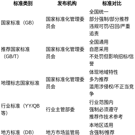
标准类别
发布机构
标准对比
全国统一
国家标准化管理委
部分强制/部分推荐
国家标准（GB）
员会
违规可罚/召回/严重
追责
全国通用
推荐国家标准
国家标准化管理委
自愿采用
（GB/T）
员会
不处罚但影响招标/信
誉
体现地域特性
国家标准化管理委
多为推荐
地理标志国家标准
员会
滥用涉侵权/不正当竞
争
行业范围内
行业标准（YY/QB
行业主管部委
强制必须遵守
等）
推荐作技术参考
本地区适用
地方标准（DB）
地方市场监管局
含强制/推荐