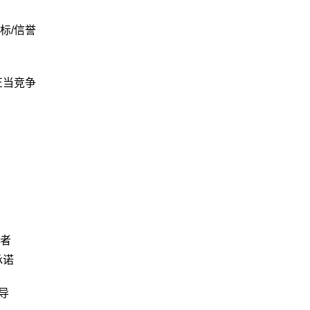
标/信誉
正当竞争
者
承诺
导