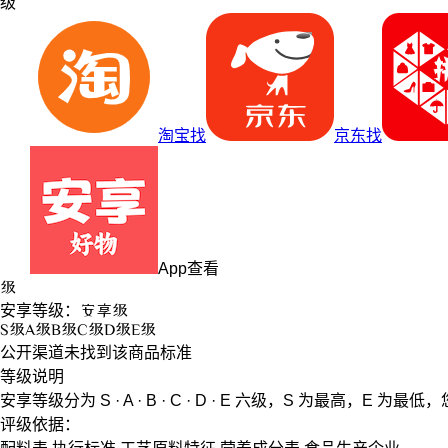
级
淘宝找
京东找
App查看
级
安享等级：
安享
级
S
级
A
级
B
级
C
级
D
级
E
级
公开渠道未找到该商品标准
等级说明
安享等级分为
S · A · B · C · D · E
六级，
S
为最高，
E
为最低，
评级依据：