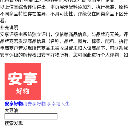
配料表
执行标准
工艺原料特征
营养成分表
食品生产企业
以上信息综合评估得出，本页展示
配料添加剂
、
执行标准
、
原料
不同商品特性存在差异，不具可比性，评级仅在
同类商品
下区分
看。
补充说明
安享评级由系统独立评出，仅依赖商品信息，
与品牌商无关
。评
品牌商若发现商品信息（名称、品牌、图片、标签、配料、执行
电商商户若发现所售商品未被收录或未归入该商品下，可联系
安享评级的解释权归安享好物所有，您可据此进行个人评判，如
安享好物
用安享好物 享幸福人生
大豆油
搜索发现