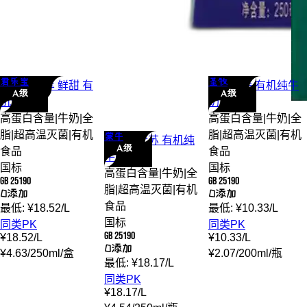
君乐宝
圣牧
君乐宝
优萃 鲜甜 有
圣牧
高钙 有机
纯牛
A级
A级
机
纯牛奶
奶
高蛋白含量
|
牛奶
|
全
高蛋白含量
|
牛奶
|
全
脂
|
超高温灭菌
|
有机
脂
|
超高温灭菌
|
有机
蒙牛
蒙牛
特仑苏 有机
纯
A级
食品
食品
牛奶
国标
国标
高蛋白含量
|
牛奶
|
全
GB 25190
GB 25190
脂
|
超高温灭菌
|
有机
0添加
0添加
食品
最低:
¥
18.52
/
L
最低:
¥
10.33
/
L
国标
同类PK
同类PK
GB 25190
¥
18.52
/
L
¥
10.33
/
L
0添加
¥
4.63
/
250ml
/
盒
¥
2.07
/
200ml
/
瓶
最低:
¥
18.17
/
L
同类PK
¥
18.17
/
L