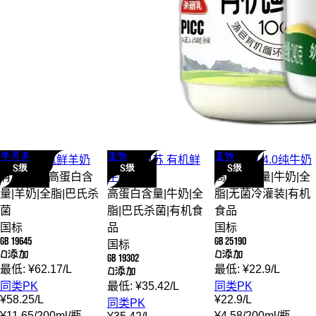
羊贝多
圣牧
圣牧
羊贝多
有机
鲜羊奶
圣牧
塞茵苏 有机
鲜
圣牧
有机 4.0
纯牛奶
S级
S级
S级
有机食品
|
高蛋白含
牛奶
高蛋白含量
|
牛奶
|
全
量
|
羊奶
|
全脂
|
巴氏杀
高蛋白含量
|
牛奶
|
全
脂
|
无菌冷灌装
|
有机
菌
脂
|
巴氏杀菌
|
有机食
食品
国标
品
国标
GB 19645
GB 25190
国标
0添加
0添加
GB 19302
最低:
¥
62.17
/
L
最低:
¥
22.9
/
L
0添加
同类PK
最低:
¥
35.42
/
L
同类PK
¥
58.25
/
L
¥
22.9
/
L
同类PK
¥
11.65
/
200ml
/
瓶
¥
4.58
/
200ml
/
瓶