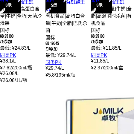
荷高
卫岗
圣牧
荷高
有机
纯牛奶
卫岗
至淳 有机
鲜牛
圣牧
有机
纯牛奶
S级
S级
S级
有机食品
|
高蛋白含
奶
高蛋白含量
|
牛奶
|
全
量
|
牛奶
|
全脂
|
无菌冷
有机食品
|
高蛋白含
脂
|
高温瞬时杀菌
|
有
灌装
量
|
牛奶
|
全脂
|
巴氏杀
机食品
国标
菌
国标
GB 25190
GB 25190
国标
0添加
0添加
GB 19645
最低:
¥
24.83
/
L
最低:
¥
11.85
/
L
0添加
同类PK
最低:
¥
29.74
/
L
同类PK
¥
38.1
/
L
¥
11.85
/
L
同类PK
¥
7.62
/
200ml
/
瓶
¥
2.37
/
200ml
/
盒
¥
29.74
/
L
¥
26.08
/
L
¥
5.8
/
195ml
/
瓶
¥
26.08
/
1L
/
瓶