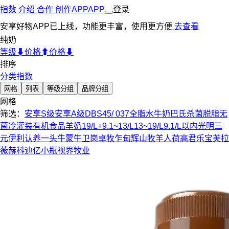
指数
介绍
合作
创作
APP
APP
登录
安享好物APP已上线，功能更丰富，使用更方便
去查看
纯奶
等级⬇
价格⬆
价格⬇
排序
分类指数
网格
列表
等级分组
品牌分组
网格
筛选：
安享S级
安享A级
DBS45/ 037
全脂
水牛奶
巴氏杀菌
脱脂
无
菌冷灌装
有机食品
羊奶
19/L+
9.1~13/L
13~19/L
9.1/L以内
光明
三
元
伊利
认养一头牛
蒙牛
卫岗
卓牧
乍甸
辉山
牧羊人
荷高
君乐宝
芙拉
薇赫
科迪
亿小瓶
视界牧业