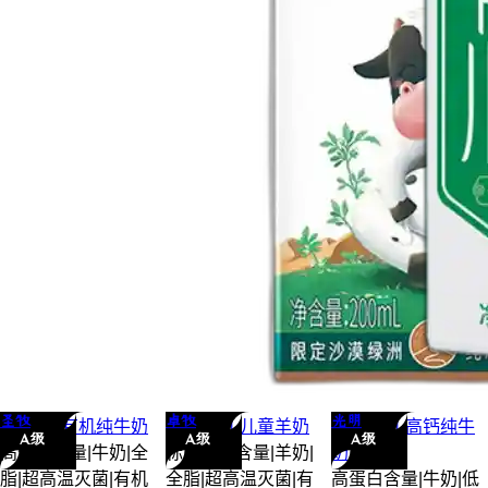
圣牧
卓牧
光明
圣牧
A2 有机
纯牛奶
卓牧
有机 儿童
羊奶
光明
有机 高钙
纯牛
A级
A级
A级
高蛋白含量
|
牛奶
|
全
标准蛋白含量
|
羊奶
|
奶
脂
|
超高温灭菌
|
有机
全脂
|
超高温灭菌
|
有
高蛋白含量
|
牛奶
|
低