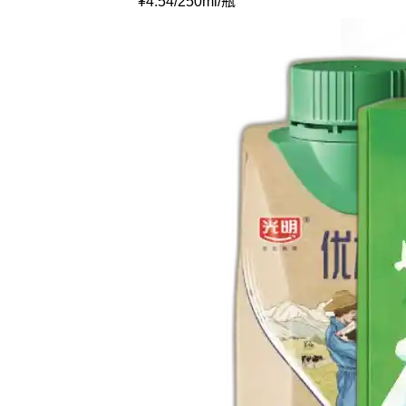
¥
4.54
/
250ml
/
瓶