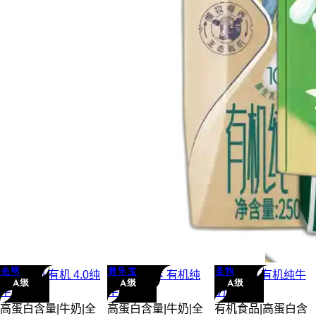
光明
君乐宝
圣牧
光明
优加 有机 4.0
纯
君乐宝
优萃 有机
纯
圣牧
mini 有机
纯牛
A级
A级
A级
牛奶
牛奶
奶
高蛋白含量
|
牛奶
|
全
高蛋白含量
|
牛奶
|
全
有机食品
|
高蛋白含