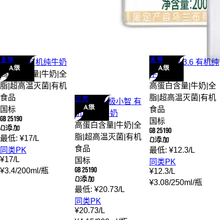
圣牧
光明
圣牧
A2 有机
纯牛奶
光明
优加 3.6 有机
纯
A级
A级
高蛋白含量
|
牛奶
|
全
牛奶
脂
|
超高温灭菌
|
有机
高蛋白含量
|
牛奶
|
全
食品
脂
|
超高温灭菌
|
有机
三元
三元
极致 极小智 有
A级
国标
食品
机 A2
纯牛奶
GB 25190
国标
高蛋白含量
|
牛奶
|
全
0添加
GB 25190
脂
|
超高温灭菌
|
有机
最低:
¥
17
/
L
0添加
食品
同类PK
最低:
¥
12.3
/
L
¥
17
/
L
国标
同类PK
GB 25190
¥
3.4
/
200ml
/
瓶
¥
12.3
/
L
0添加
¥
3.08
/
250ml
/
瓶
最低:
¥
20.73
/
L
同类PK
¥
20.73
/
L