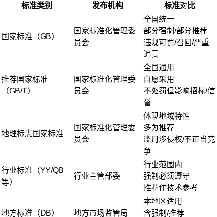
标准类别
发布机构
标准对比
全国统一
国家标准化管理委
部分强制/部分推荐
国家标准（GB）
员会
违规可罚/召回/严重
追责
全国通用
推荐国家标准
国家标准化管理委
自愿采用
（GB/T）
员会
不处罚但影响招标/信
誉
体现地域特性
国家标准化管理委
多为推荐
地理标志国家标准
员会
滥用涉侵权/不正当竞
争
行业范围内
行业标准（YY/QB
行业主管部委
强制必须遵守
等）
推荐作技术参考
本地区适用
地方标准（DB）
地方市场监管局
含强制/推荐