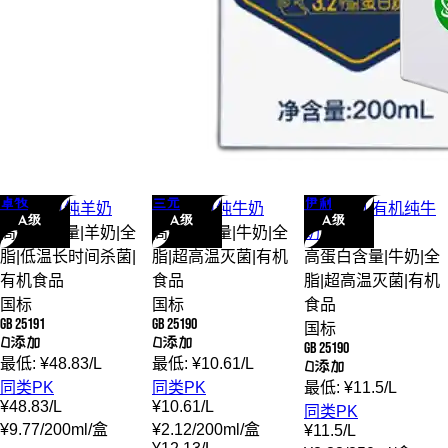
卓牧
三元
伊利
卓牧
有机
纯羊奶
三元
有机
纯牛奶
伊利
金典 有机
纯牛
A级
A级
A级
高蛋白含量
|
羊奶
|
全
高蛋白含量
|
牛奶
|
全
奶
脂
|
低温长时间杀菌
|
脂
|
超高温灭菌
|
有机
高蛋白含量
|
牛奶
|
全
有机食品
食品
脂
|
超高温灭菌
|
有机
国标
国标
食品
GB 25191
GB 25190
国标
0添加
0添加
GB 25190
最低:
¥
48.83
/
L
最低:
¥
10.61
/
L
0添加
同类PK
同类PK
最低:
¥
11.5
/
L
¥
48.83
/
L
¥
10.61
/
L
同类PK
¥
9.77
/
200ml
/
盒
¥
2.12
/
200ml
/
盒
¥
11.5
/
L