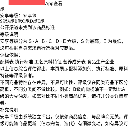
App查看
级
安享等级：
安享
级
S
级
A
级
B
级
C
级
D
级
E
级
公开渠道未找到该商品标准
等级说明
安享等级分为
S · A · B · C · D · E
六级，
S
为最高，
E
为最低，
您可根据自身需求自行选择对应商品。
评级依据：
配料表
执行标准
工艺原料特征
营养成分表
食品生产企业
以上信息综合评估得出，本页展示
配料添加剂
、
执行标准
、
原料
特征
等评级参考。
不同商品特性存在差异，不具可比性，评级仅在
同类商品
下区分
高低，不同分类间不做比较。例如：B级的橄榄油不一定就比A
级的大豆油差。如需对比不同小类商品优劣，请打开分类详情查
看。
补充说明
安享评级由系统独立评出，仅依赖商品信息，
与品牌商无关
。评
级可能随商品更新（信息完善、迭代）有细微变动，如有异议可