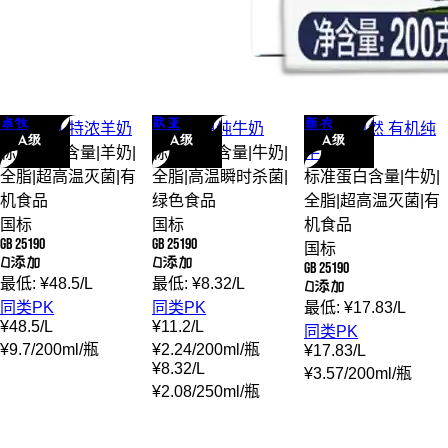
卓牧
欧亚
新农
卓牧
有机 特浓
羊奶
欧亚
高原
纯牛奶
新农
爱自然 有机
纯
A级
A级
A级
标准蛋白含量
|
羊奶
|
标准蛋白含量
|
牛奶
|
牛奶
全脂
|
超高温灭菌
|
有
全脂
|
高温瞬时杀菌
|
标准蛋白含量
|
牛奶
|
机食品
绿色食品
全脂
|
超高温灭菌
|
有
国标
国标
机食品
GB 25190
GB 25190
国标
0添加
0添加
GB 25190
最低:
¥
48.5
/
L
最低:
¥
8.32
/
L
0添加
同类PK
同类PK
最低:
¥
17.83
/
L
¥
48.5
/
L
¥
11.2
/
L
同类PK
¥
9.7
/
200ml
/
瓶
¥
2.24
/
200ml
/
瓶
¥
17.83
/
L
¥
8.32
/
L
¥
3.57
/
200ml
/
瓶
¥
2.08
/
250ml
/
瓶