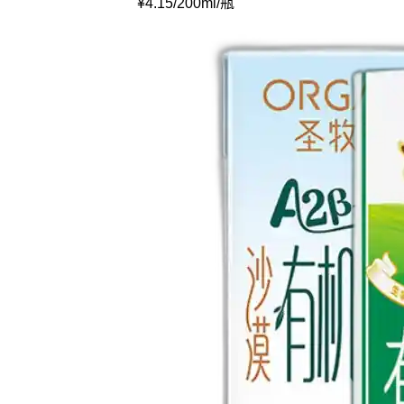
¥
4.15
/
200ml
/
瓶