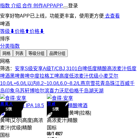
指数
介绍
合作
创作
APP
APP
登录
安享好物APP已上线，功能更丰富，使用更方便
去查看
啤酒
等级⬇
价格⬆
价格⬇
排序
分类指数
网格
列表
等级分组
品牌分组
网格
筛选：
安享S级
安享A级
T/CBJ 3101
白啤
低度
精酿
高浓麦汁
低度
啤酒
黑啤
黄啤
中度
拉格
工啤
高度
低浓麦汁
优级
小麦
艾尔
10.0/L+
6.0/L以内
8.2~10.0/L
6.0~8.2/L
燕京
雪花
青岛
珠江
百威
千
岛印象
乌苏
轩博
哈尔滨
喜力
沃尼伯格
千岛湖
天湖
黑美人
百威
黑美人
哈舅 IPA 18.5
百威
大师 精酿
啤酒
S级
S级
度
啤酒
高度
|
优级
|
黄啤
|
拉格
|
黄啤
|
艾尔
|
高度
|
高浓
高浓麦汁
|
精酿
麦汁
|
优级
|
精酿
国标
GB/T 4927
国标