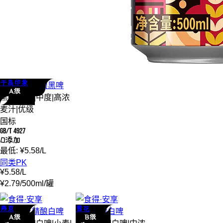
千岛印象
千岛印象
精酿
黑啤
A级
黑啤
|
世涛
|
中度
|
高浓
麦汁
|
优级
国标
GB/T 4927
0添加
最低:
¥
5.58
/
L
同类PK
¥
5.58
/
L
¥
2.79
/
500ml
/
罐
燕京
雪花
燕京
狮王精酿
白啤
雪花
黑狮
白啤
A级
B级