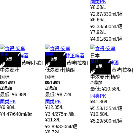
同类PK
¥
8.08
/
L
¥
2.67
/
330ml
/
罐
¥
6.66
/
L
¥
3.33
/
500ml
/
罐
¥
7.92
/
L
¥
4.91
/
620ml
/
罐
雪花
百威
雪花
经典
啤酒
百威
经典 醇正
啤酒
日本
B级
B级
朝日
中度
|
优级
|
黄啤
|
小麦
|
中度
|
优级
|
黄啤
|
拉格
|
朝日
超爽
啤酒
B级
中浓麦汁
低浓麦汁
|
精酿
中度
|
优级
|
黄啤
|
拉格
|
国标
国标
中浓麦汁
|
精酿
GB/T 4927
GB/T 4927
0添加
0添加
0添加
最低:
¥
10.58
/
L
最低:
¥
6.98
/
L
最低:
¥
8.72
/
L
同类PK
同类PK
同类PK
¥
41.36
/
L
¥
6.98
/
L
¥
12.35
/
L
¥
5.58
/
135ml
/
罐
¥
4.47
/
640ml
/
罐
¥
3.4
/
275ml
/
瓶
¥
10.58
/
L
¥
11.8
/
L
¥
5.29
/
500ml
/
罐
¥
3.89
/
330ml
/
罐
¥
8.72
/
L