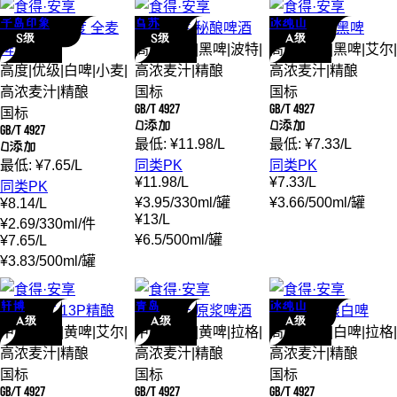
千岛印象
乌苏
冰纯山
千岛印象
16度 全麦
乌苏
楼兰 秘酿
啤酒
冰纯山
16p
黑啤
S级
S级
A级
啤酒
高度
|
优级
|
黑啤
|
波特
|
高度
|
一级
|
黑啤
|
艾尔
|
高度
|
优级
|
白啤
|
小麦
|
高浓麦汁
|
精酿
高浓麦汁
|
精酿
高浓麦汁
|
精酿
国标
国标
GB/T 4927
GB/T 4927
国标
0添加
0添加
GB/T 4927
最低:
¥
11.98
/
L
最低:
¥
7.33
/
L
0添加
最低:
¥
7.65
/
L
同类PK
同类PK
¥
11.98
/
L
¥
7.33
/
L
同类PK
¥
3.95
/
330ml
/
罐
¥
3.66
/
500ml
/
罐
¥
8.14
/
L
¥
13
/
L
¥
2.69
/
330ml
/
件
¥
6.5
/
500ml
/
罐
¥
7.65
/
L
¥
3.83
/
500ml
/
罐
轩博
青岛
冰纯山
轩博
德式 13P
精酿
青岛
七天 原浆
啤酒
冰纯山
精酿
白啤
A级
A级
A级
中度
|
优级
|
黄啤
|
艾尔
|
中度
|
优级
|
黄啤
|
拉格
|
高度
|
一级
|
白啤
|
拉格
|
高浓麦汁
|
精酿
高浓麦汁
|
精酿
高浓麦汁
|
精酿
国标
国标
国标
GB/T 4927
GB/T 4927
GB/T 4927