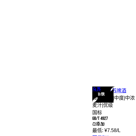
乌苏
乌苏
红乌苏
啤酒
B级
黄啤
|
拉格
|
中度
|
中浓
麦汁
|
优级
国标
GB/T 4927
0添加
最低:
¥
7.58
/
L