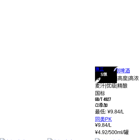
珠江
珠江
烈金刚
啤酒
S级
黄啤
|
拉格
|
高度
|
高浓
麦汁
|
优级
|
精酿
国标
GB/T 4927
0添加
最低:
¥
9.84
/
L
同类PK
¥
9.84
/
L
¥
4.92
/
500ml
/
罐