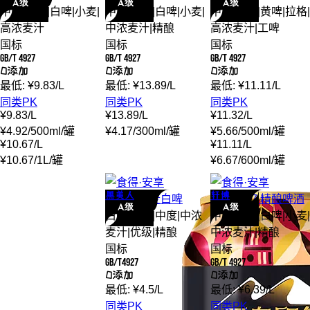
A级
A级
A级
中度
|
优级
|
白啤
|
小麦
|
中度
|
优级
|
白啤
|
小麦
|
中度
|
优级
|
黄啤
|
拉格
|
高浓麦汁
中浓麦汁
|
精酿
高浓麦汁
|
工啤
国标
国标
国标
GB/T 4927
GB/T 4927
GB/T 4927
0添加
0添加
0添加
最低:
¥
9.83
/
L
最低:
¥
13.89
/
L
最低:
¥
11.11
/
L
同类PK
同类PK
同类PK
¥
9.83
/
L
¥
13.89
/
L
¥
11.32
/
L
¥
4.92
/
500ml
/
罐
¥
4.17
/
300ml
/
罐
¥
5.66
/
500ml
/
罐
¥
10.67
/
L
¥
11.11
/
L
¥
10.67
/
1L
/
罐
¥
6.67
/
600ml
/
罐
黑美人
轩博
黑美人
全麦
白啤
轩博
1797 精酿
啤酒
A级
A级
白啤
|
小麦
|
中度
|
中浓
中度
|
优级
|
白啤
|
小麦
|
麦汁
|
优级
|
精酿
中浓麦汁
|
精酿
国标
国标
GB/T4927
GB/T 4927
0添加
0添加
最低:
¥
4.5
/
L
最低:
¥
6.39
/
L
同类PK
同类PK