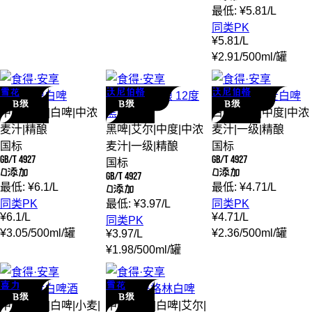
最低:
¥
5.81
/
L
同类PK
¥
5.81
/
L
¥
2.91
/
500ml
/
罐
雪花
沃尼伯格
沃尼伯格
雪花
纯酿
白啤
沃尼伯格
精酿 12度
沃尼伯格
小麦
白啤
B级
B级
B级
中度
|
优级
|
白啤
|
中浓
黑啤
白啤
|
小麦
|
中度
|
中浓
麦汁
|
精酿
黑啤
|
艾尔
|
中度
|
中浓
麦汁
|
一级
|
精酿
国标
麦汁
|
一级
|
精酿
国标
GB/T 4927
GB/T 4927
国标
0添加
0添加
GB/T 4927
最低:
¥
6.1
/
L
最低:
¥
4.71
/
L
0添加
同类PK
最低:
¥
3.97
/
L
同类PK
¥
6.1
/
L
¥
4.71
/
L
同类PK
¥
3.05
/
500ml
/
罐
¥
2.36
/
500ml
/
罐
¥
3.97
/
L
¥
1.98
/
500ml
/
罐
喜力
雪花
喜力
悠世白
啤酒
雪花
布鲁格林
白啤
B级
B级
中度
|
优级
|
白啤
|
小麦
|
中度
|
优级
|
白啤
|
艾尔
|