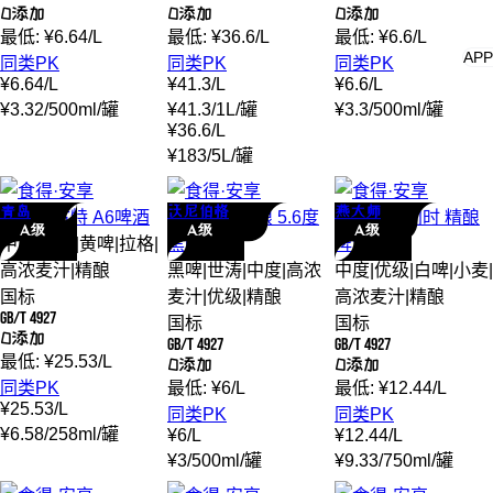
0添加
0添加
0添加
最低:
¥
6.64
/
L
最低:
¥
36.6
/
L
最低:
¥
6.6
/
L
APP
同类PK
同类PK
同类PK
¥
6.64
/
L
¥
41.3
/
L
¥
6.6
/
L
¥
3.32
/
500ml
/
罐
¥
41.3
/
1L
/
罐
¥
3.3
/
500ml
/
罐
¥
36.6
/
L
¥
183
/
5L
/
罐
青岛
沃尼伯格
燕大师
青岛
奥古特 A6
啤酒
沃尼伯格
精酿 5.6度
燕大师
比利时 精酿
A级
A级
A级
中度
|
优级
|
黄啤
|
拉格
|
黑啤
啤酒
高浓麦汁
|
精酿
黑啤
|
世涛
|
中度
|
高浓
中度
|
优级
|
白啤
|
小麦
|
国标
麦汁
|
优级
|
精酿
高浓麦汁
|
精酿
GB/T 4927
国标
国标
0添加
GB/T 4927
GB/T 4927
最低:
¥
25.53
/
L
0添加
0添加
同类PK
最低:
¥
6
/
L
最低:
¥
12.44
/
L
¥
25.53
/
L
同类PK
同类PK
¥
6.58
/
258ml
/
罐
¥
6
/
L
¥
12.44
/
L
¥
3
/
500ml
/
罐
¥
9.33
/
750ml
/
罐