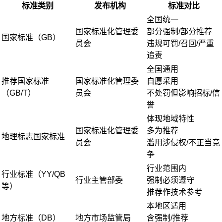
标准类别
发布机构
标准对比
全国统一
国家标准化管理委
部分强制/部分推荐
国家标准（GB）
员会
违规可罚/召回/严重
追责
全国通用
推荐国家标准
国家标准化管理委
自愿采用
（GB/T）
员会
不处罚但影响招标/信
誉
体现地域特性
国家标准化管理委
多为推荐
地理标志国家标准
员会
滥用涉侵权/不正当竞
争
行业范围内
行业标准（YY/QB
行业主管部委
强制必须遵守
等）
推荐作技术参考
本地区适用
地方标准（DB）
地方市场监管局
含强制/推荐