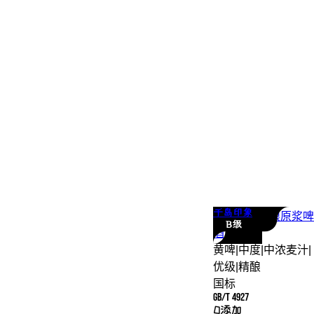
千岛印象
千岛印象
精酿原浆
啤
B级
酒
黄啤
|
中度
|
中浓麦汁
|
优级
|
精酿
国标
GB/T 4927
0添加