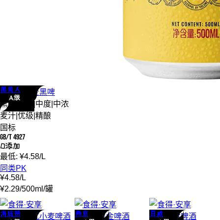
黑美人
黑美人
全麦
黑啤
A级
黑啤
|
艾尔
|
中度
|
中浓
麦汁
|
优级
|
精酿
国标
GB/T 4927
0添加
最低:
¥
4.58
/
L
同类PK
¥
4.58
/
L
¥
2.29
/
500ml
/
罐
海底捞
燕京
百威
海底捞
德式小麦
啤酒
燕京
小黑金
啤酒
百威
黑金
啤酒