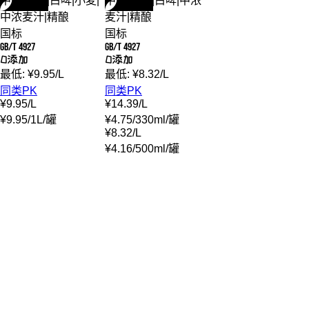
中度
|
优级
|
白啤
|
小麦
|
中度
|
优级
|
白啤
|
中浓
中浓麦汁
|
精酿
麦汁
|
精酿
国标
国标
GB/T 4927
GB/T 4927
0添加
0添加
最低:
¥
9.95
/
L
最低:
¥
8.32
/
L
同类PK
同类PK
¥
9.95
/
L
¥
14.39
/
L
¥
9.95
/
1L
/
罐
¥
4.75
/
330ml
/
罐
¥
8.32
/
L
¥
4.16
/
500ml
/
罐