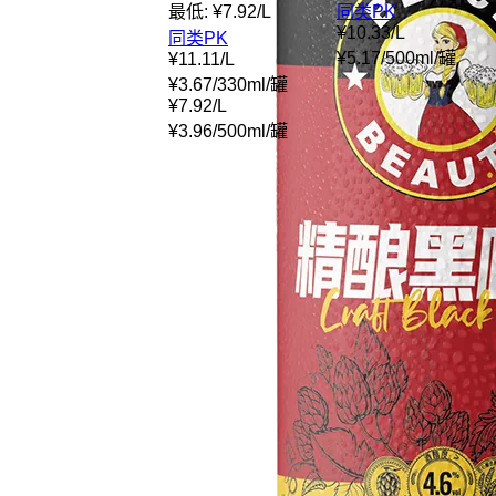
最低:
¥
7.92
/
L
同类PK
¥
10.33
/
L
同类PK
¥
5.17
/
500ml
/
罐
¥
11.11
/
L
¥
3.67
/
330ml
/
罐
¥
7.92
/
L
¥
3.96
/
500ml
/
罐