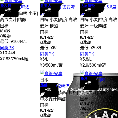
燕大师
黑美人
沃尼伯格
燕大师
毒蛇
啤酒
黑美人
哈舅 德式
啤
沃尼伯格
精酿 5.6度
A级
A级
A级
中度
|
优级
|
白啤
|
小麦
|
酒
白啤
高浓麦汁
|
精酿
白啤
|
小麦
|
高度
|
高浓
白啤
|
小麦
|
中度
|
高浓
国标
麦汁
|
精酿
麦汁
|
一级
|
精酿
GB 4927
国标
国标
0添加
GB/T 4927
GB/T 4927
最低:
¥
10.44
/
L
0添加
0添加
同类PK
最低:
¥
6
/
L
最低:
¥
5.8
/
L
¥
10.44
/
L
同类PK
同类PK
¥
7.83
/
750ml
/
罐
¥
6
/
L
¥
5.8
/
L
¥
3
/
500ml
/
罐
¥
2.9
/
500ml
/
罐
燕京
日本
燕京
原浆
白啤
A级
麒麟
麒麟
一番榨
啤酒
中度
|
优级
|
白啤
|
小麦
|
A级
中度
|
优级
|
黄啤
|
拉格
|
中浓麦汁
|
精酿
中浓麦汁
|
精酿
国标
GB/T 4927
国标
0添加
GB/T 4927
最低:
¥
10.33
/
L
0添加