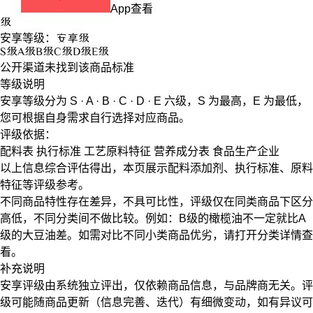
App查看
级
安享等级：
安享
级
S
级
A
级
B
级
C
级
D
级
E
级
公开渠道未找到该商品标准
等级说明
安享等级分为
S · A · B · C · D · E
六级，
S
为最高，
E
为最低，
您可根据自身需求自行选择对应商品。
评级依据：
配料表
执行标准
工艺原料特征
营养成分表
食品生产企业
以上信息综合评估得出，本页展示
配料添加剂
、
执行标准
、
原料
特征
等评级参考。
不同商品特性存在差异，不具可比性，评级仅在
同类商品
下区分
高低，不同分类间不做比较。例如：B级的橄榄油不一定就比A
级的大豆油差。如需对比不同小类商品优劣，请打开分类详情查
看。
补充说明
安享评级由系统独立评出，仅依赖商品信息，
与品牌商无关
。评
级可能随商品更新（信息完善、迭代）有细微变动，如有异议可