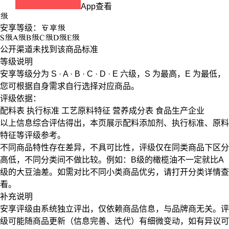
App查看
级
安享等级：
安享
级
S
级
A
级
B
级
C
级
D
级
E
级
公开渠道未找到该商品标准
等级说明
安享等级分为
S · A · B · C · D · E
六级，
S
为最高，
E
为最低，
您可根据自身需求自行选择对应商品。
评级依据：
配料表
执行标准
工艺原料特征
营养成分表
食品生产企业
以上信息综合评估得出，本页展示
配料添加剂
、
执行标准
、
原料
特征
等评级参考。
不同商品特性存在差异，不具可比性，评级仅在
同类商品
下区分
高低，不同分类间不做比较。例如：B级的橄榄油不一定就比A
级的大豆油差。如需对比不同小类商品优劣，请打开分类详情查
看。
补充说明
安享评级由系统独立评出，仅依赖商品信息，
与品牌商无关
。评
级可能随商品更新（信息完善、迭代）有细微变动，如有异议可