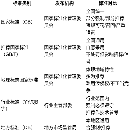
标准类别
发布机构
标准对比
全国统一
国家标准化管理委
部分强制/部分推荐
国家标准（GB）
员会
违规可罚/召回/严重
追责
全国通用
推荐国家标准
国家标准化管理委
自愿采用
（GB/T）
员会
不处罚但影响招标/信
誉
体现地域特性
国家标准化管理委
多为推荐
地理标志国家标准
员会
滥用涉侵权/不正当竞
争
行业范围内
行业标准（YY/QB
行业主管部委
强制必须遵守
等）
推荐作技术参考
本地区适用
地方标准（DB）
地方市场监管局
含强制/推荐