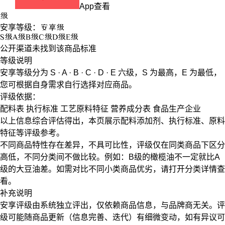
App查看
级
安享等级：
安享
级
S
级
A
级
B
级
C
级
D
级
E
级
公开渠道未找到该商品标准
等级说明
安享等级分为
S · A · B · C · D · E
六级，
S
为最高，
E
为最低，
您可根据自身需求自行选择对应商品。
评级依据：
配料表
执行标准
工艺原料特征
营养成分表
食品生产企业
以上信息综合评估得出，本页展示
配料添加剂
、
执行标准
、
原料
特征
等评级参考。
不同商品特性存在差异，不具可比性，评级仅在
同类商品
下区分
高低，不同分类间不做比较。例如：B级的橄榄油不一定就比A
级的大豆油差。如需对比不同小类商品优劣，请打开分类详情查
看。
补充说明
安享评级由系统独立评出，仅依赖商品信息，
与品牌商无关
。评
级可能随商品更新（信息完善、迭代）有细微变动，如有异议可