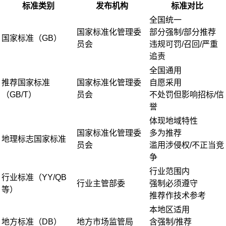
标准类别
发布机构
标准对比
全国统一
国家标准化管理委
部分强制/部分推荐
国家标准（GB）
员会
违规可罚/召回/严重
追责
全国通用
推荐国家标准
国家标准化管理委
自愿采用
（GB/T）
员会
不处罚但影响招标/信
誉
体现地域特性
国家标准化管理委
多为推荐
地理标志国家标准
员会
滥用涉侵权/不正当竞
争
行业范围内
行业标准（YY/QB
行业主管部委
强制必须遵守
等）
推荐作技术参考
本地区适用
地方标准（DB）
地方市场监管局
含强制/推荐