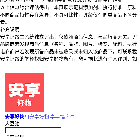
配料表
执行标准
工艺原料特征
营养成分表
食品生产企业
以上信息综合评估得出，本页展示
配料添加剂
、
执行标准
、
原料
不同商品特性存在差异，不具可比性，评级仅在
同类商品
下区分
看。
补充说明
安享评级由系统独立评出，仅依赖商品信息，
与品牌商无关
。评
品牌商若发现商品信息（名称、品牌、图片、标签、配料、执行
电商商户若发现所售商品未被收录或未归入该商品下，可联系
安享评级的解释权归安享好物所有，您可据此进行个人评判，如
安享好物
用安享好物 享幸福人生
大豆油