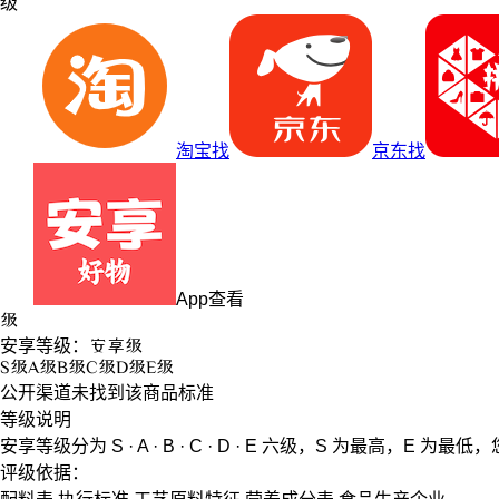
级
淘宝找
京东找
App查看
级
安享等级：
安享
级
S
级
A
级
B
级
C
级
D
级
E
级
公开渠道未找到该商品标准
等级说明
安享等级分为
S · A · B · C · D · E
六级，
S
为最高，
E
为最低，
评级依据：