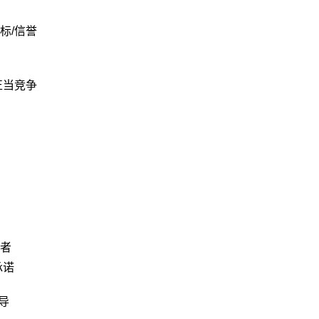
标/信誉
正当竞争
者
承诺
导