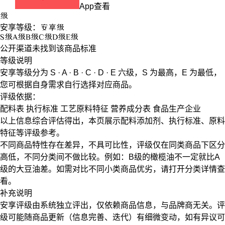
App查看
级
安享等级：
安享
级
S
级
A
级
B
级
C
级
D
级
E
级
公开渠道未找到该商品标准
等级说明
安享等级分为
S · A · B · C · D · E
六级，
S
为最高，
E
为最低，
您可根据自身需求自行选择对应商品。
评级依据：
配料表
执行标准
工艺原料特征
营养成分表
食品生产企业
以上信息综合评估得出，本页展示
配料添加剂
、
执行标准
、
原料
特征
等评级参考。
不同商品特性存在差异，不具可比性，评级仅在
同类商品
下区分
高低，不同分类间不做比较。例如：B级的橄榄油不一定就比A
级的大豆油差。如需对比不同小类商品优劣，请打开分类详情查
看。
补充说明
安享评级由系统独立评出，仅依赖商品信息，
与品牌商无关
。评
级可能随商品更新（信息完善、迭代）有细微变动，如有异议可