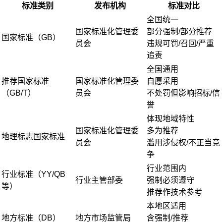
标准类别
发布机构
标准对比
全国统一
国家标准化管理委
部分强制/部分推荐
国家标准（GB）
员会
违规可罚/召回/严重
追责
全国通用
推荐国家标准
国家标准化管理委
自愿采用
（GB/T）
员会
不处罚但影响招标/信
誉
体现地域特性
国家标准化管理委
多为推荐
地理标志国家标准
员会
滥用涉侵权/不正当竞
争
行业范围内
行业标准（YY/QB
行业主管部委
强制必须遵守
等）
推荐作技术参考
本地区适用
地方标准（DB）
地方市场监管局
含强制/推荐