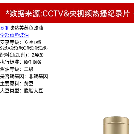
欣和
味达美
蒸鱼豉油
全部蒸鱼豉油
安享等级：
安享
D级
S
级
A
级
B
级
C
级
D
级
E
级
·
配料(添加剂)：
2添加
执行标准：
GB/T 18186
酱油等级：
二级
是否转基因：
非转基因
主要原料：
黄豆
大豆类型：
脱脂大豆