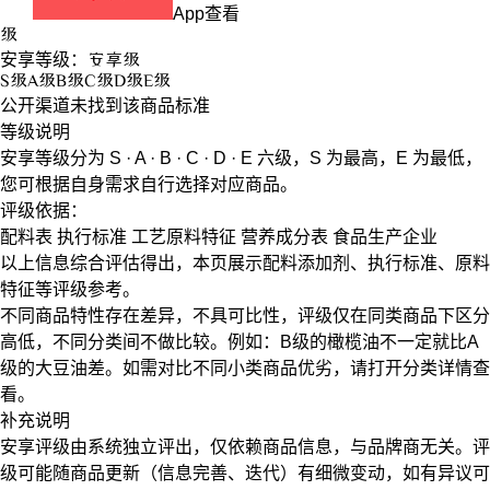
App查看
级
安享等级：
安享
级
S
级
A
级
B
级
C
级
D
级
E
级
公开渠道未找到该商品标准
等级说明
安享等级分为
S · A · B · C · D · E
六级，
S
为最高，
E
为最低，
您可根据自身需求自行选择对应商品。
评级依据：
配料表
执行标准
工艺原料特征
营养成分表
食品生产企业
以上信息综合评估得出，本页展示
配料添加剂
、
执行标准
、
原料
特征
等评级参考。
不同商品特性存在差异，不具可比性，评级仅在
同类商品
下区分
高低，不同分类间不做比较。例如：B级的橄榄油不一定就比A
级的大豆油差。如需对比不同小类商品优劣，请打开分类详情查
看。
补充说明
安享评级由系统独立评出，仅依赖商品信息，
与品牌商无关
。评
级可能随商品更新（信息完善、迭代）有细微变动，如有异议可