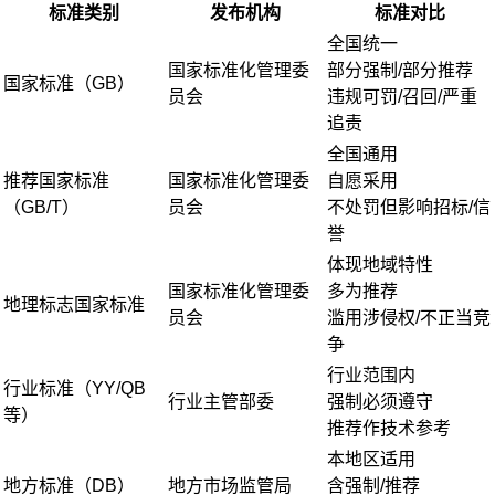
标准类别
发布机构
标准对比
全国统一
国家标准化管理委
部分强制/部分推荐
国家标准（GB）
员会
违规可罚/召回/严重
追责
全国通用
推荐国家标准
国家标准化管理委
自愿采用
（GB/T）
员会
不处罚但影响招标/信
誉
体现地域特性
国家标准化管理委
多为推荐
地理标志国家标准
员会
滥用涉侵权/不正当竞
争
行业范围内
行业标准（YY/QB
行业主管部委
强制必须遵守
等）
推荐作技术参考
本地区适用
地方标准（DB）
地方市场监管局
含强制/推荐