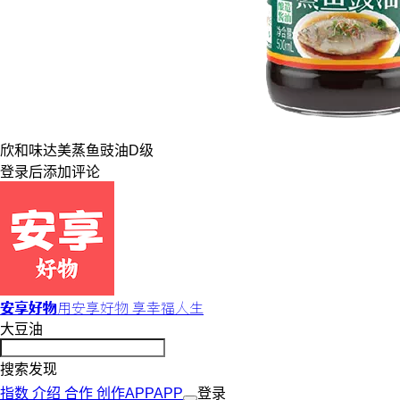
欣和
味达美
蒸鱼豉油
D级
登录
后添加评论
安享好物
用安享好物 享幸福人生
大豆油
搜索发现
指数
介绍
合作
创作
APP
APP
登录