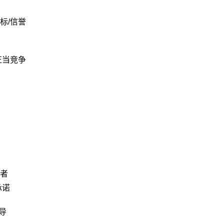
标/信誉
正当竞争
者
承诺
导