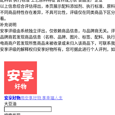
配料表
执行标准
工艺原料特征
营养成分表
食品生产企业
以上信息综合评估得出，本页展示
配料添加剂
、
执行标准
、
原料
不同商品特性存在差异，不具可比性，评级仅在
同类商品
下区分
看。
补充说明
安享评级由系统独立评出，仅依赖商品信息，
与品牌商无关
。评
品牌商若发现商品信息（名称、品牌、图片、标签、配料、执行
电商商户若发现所售商品未被收录或未归入该商品下，可联系
安享评级的解释权归安享好物所有，您可据此进行个人评判，如
安享好物
用安享好物 享幸福人生
大豆油