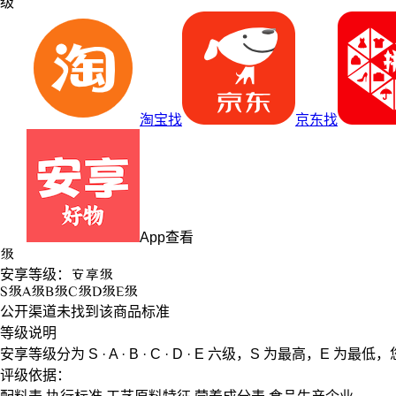
级
淘宝找
京东找
App查看
级
安享等级：
安享
级
S
级
A
级
B
级
C
级
D
级
E
级
公开渠道未找到该商品标准
等级说明
安享等级分为
S · A · B · C · D · E
六级，
S
为最高，
E
为最低，
评级依据：