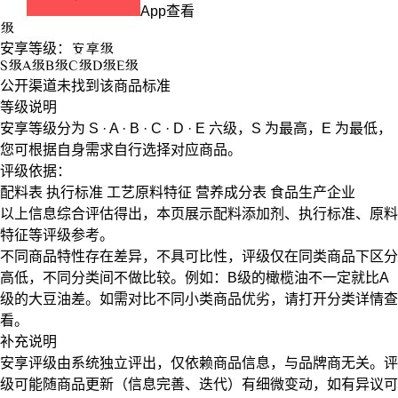
App查看
级
安享等级：
安享
级
S
级
A
级
B
级
C
级
D
级
E
级
公开渠道未找到该商品标准
等级说明
安享等级分为
S · A · B · C · D · E
六级，
S
为最高，
E
为最低，
您可根据自身需求自行选择对应商品。
评级依据：
配料表
执行标准
工艺原料特征
营养成分表
食品生产企业
以上信息综合评估得出，本页展示
配料添加剂
、
执行标准
、
原料
特征
等评级参考。
不同商品特性存在差异，不具可比性，评级仅在
同类商品
下区分
高低，不同分类间不做比较。例如：B级的橄榄油不一定就比A
级的大豆油差。如需对比不同小类商品优劣，请打开分类详情查
看。
补充说明
安享评级由系统独立评出，仅依赖商品信息，
与品牌商无关
。评
级可能随商品更新（信息完善、迭代）有细微变动，如有异议可