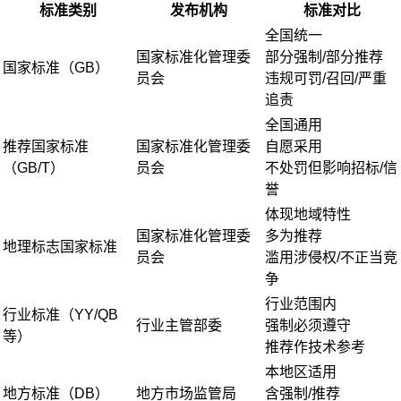
标准类别
发布机构
标准对比
全国统一
国家标准化管理委
部分强制/部分推荐
国家标准（GB）
员会
违规可罚/召回/严重
追责
全国通用
推荐国家标准
国家标准化管理委
自愿采用
（GB/T）
员会
不处罚但影响招标/信
誉
体现地域特性
国家标准化管理委
多为推荐
地理标志国家标准
员会
滥用涉侵权/不正当竞
争
行业范围内
行业标准（YY/QB
行业主管部委
强制必须遵守
等）
推荐作技术参考
本地区适用
地方标准（DB）
地方市场监管局
含强制/推荐