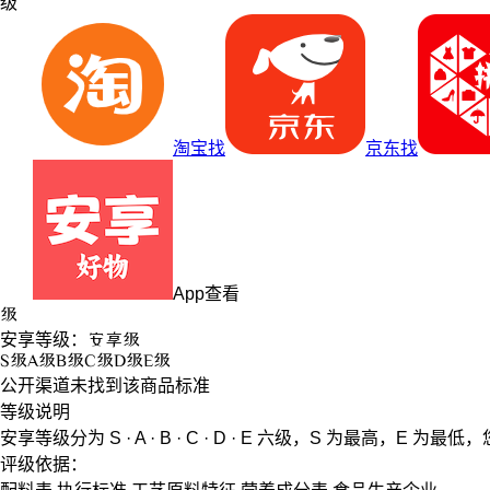
级
淘宝找
京东找
App查看
级
安享等级：
安享
级
S
级
A
级
B
级
C
级
D
级
E
级
公开渠道未找到该商品标准
等级说明
安享等级分为
S · A · B · C · D · E
六级，
S
为最高，
E
为最低，
评级依据：