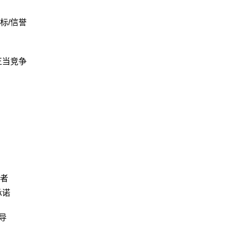
标/信誉
正当竞争
者
承诺
导