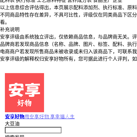
配料表
执行标准
工艺原料特征
营养成分表
食品生产企业
以上信息综合评估得出，本页展示
配料添加剂
、
执行标准
、
原料
不同商品特性存在差异，不具可比性，评级仅在
同类商品
下区分
看。
补充说明
安享评级由系统独立评出，仅依赖商品信息，
与品牌商无关
。评
品牌商若发现商品信息（名称、品牌、图片、标签、配料、执行
电商商户若发现所售商品未被收录或未归入该商品下，可联系
安享评级的解释权归安享好物所有，您可据此进行个人评判，如
安享好物
用安享好物 享幸福人生
大豆油