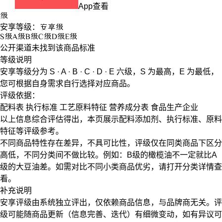
App查看
级
安享等级：
安享
级
S
级
A
级
B
级
C
级
D
级
E
级
公开渠道未找到该商品标准
等级说明
安享等级分为
S · A · B · C · D · E
六级，
S
为最高，
E
为最低，
您可根据自身需求自行选择对应商品。
评级依据：
配料表
执行标准
工艺原料特征
营养成分表
食品生产企业
以上信息综合评估得出，本页展示
配料添加剂
、
执行标准
、
原料
特征
等评级参考。
不同商品特性存在差异，不具可比性，评级仅在
同类商品
下区分
高低，不同分类间不做比较。例如：B级的橄榄油不一定就比A
级的大豆油差。如需对比不同小类商品优劣，请打开分类详情查
看。
补充说明
安享评级由系统独立评出，仅依赖商品信息，
与品牌商无关
。评
级可能随商品更新（信息完善、迭代）有细微变动，如有异议可