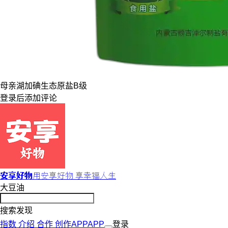
母亲湖
加碘
生态原盐
B级
登录
后添加评论
安享好物
用安享好物 享幸福人生
大豆油
搜索发现
指数
介绍
合作
创作
APP
APP
登录