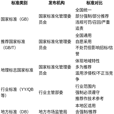
标准类别
发布机构
标准对比
全国统一
国家标准化管理委
部分强制/部分推荐
国家标准（GB）
员会
违规可罚/召回/严重
追责
全国通用
推荐国家标准
国家标准化管理委
自愿采用
（GB/T）
员会
不处罚但影响招标/信
誉
体现地域特性
国家标准化管理委
多为推荐
地理标志国家标准
员会
滥用涉侵权/不正当竞
争
行业范围内
行业标准（YY/QB
行业主管部委
强制必须遵守
等）
推荐作技术参考
本地区适用
地方标准（DB）
地方市场监管局
含强制/推荐