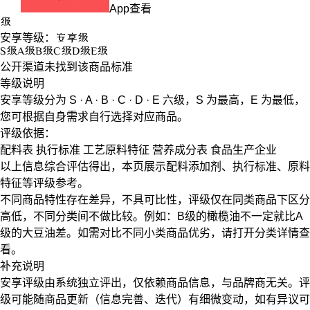
App查看
级
安享等级：
安享
级
S
级
A
级
B
级
C
级
D
级
E
级
公开渠道未找到该商品标准
等级说明
安享等级分为
S · A · B · C · D · E
六级，
S
为最高，
E
为最低，
您可根据自身需求自行选择对应商品。
评级依据：
配料表
执行标准
工艺原料特征
营养成分表
食品生产企业
以上信息综合评估得出，本页展示
配料添加剂
、
执行标准
、
原料
特征
等评级参考。
不同商品特性存在差异，不具可比性，评级仅在
同类商品
下区分
高低，不同分类间不做比较。例如：B级的橄榄油不一定就比A
级的大豆油差。如需对比不同小类商品优劣，请打开分类详情查
看。
补充说明
安享评级由系统独立评出，仅依赖商品信息，
与品牌商无关
。评
级可能随商品更新（信息完善、迭代）有细微变动，如有异议可