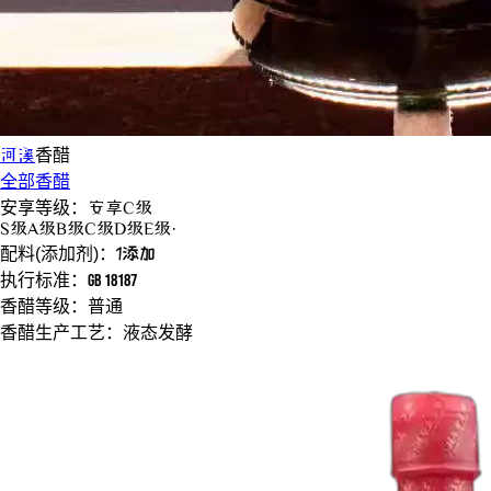
河溪
香醋
全部香醋
安享等级：
安享
C级
S
级
A
级
B
级
C
级
D
级
E
级
·
配料(添加剂)：
1添加
执行标准：
GB 18187
香醋等级：
普通
香醋生产工艺：
液态发酵