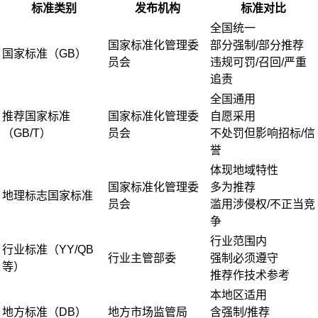
标准类别
发布机构
标准对比
全国统一
国家标准化管理委
部分强制/部分推荐
国家标准（GB）
员会
违规可罚/召回/严重
追责
全国通用
推荐国家标准
国家标准化管理委
自愿采用
（GB/T）
员会
不处罚但影响招标/信
誉
体现地域特性
国家标准化管理委
多为推荐
地理标志国家标准
员会
滥用涉侵权/不正当竞
争
行业范围内
行业标准（YY/QB
行业主管部委
强制必须遵守
等）
推荐作技术参考
本地区适用
地方标准（DB）
地方市场监管局
含强制/推荐