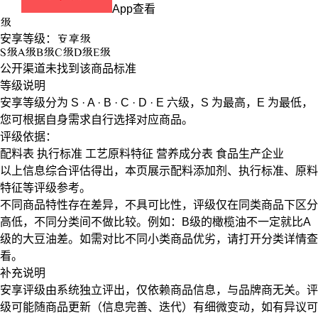
App查看
级
安享等级：
安享
级
S
级
A
级
B
级
C
级
D
级
E
级
公开渠道未找到该商品标准
等级说明
安享等级分为
S · A · B · C · D · E
六级，
S
为最高，
E
为最低，
您可根据自身需求自行选择对应商品。
评级依据：
配料表
执行标准
工艺原料特征
营养成分表
食品生产企业
以上信息综合评估得出，本页展示
配料添加剂
、
执行标准
、
原料
特征
等评级参考。
不同商品特性存在差异，不具可比性，评级仅在
同类商品
下区分
高低，不同分类间不做比较。例如：B级的橄榄油不一定就比A
级的大豆油差。如需对比不同小类商品优劣，请打开分类详情查
看。
补充说明
安享评级由系统独立评出，仅依赖商品信息，
与品牌商无关
。评
级可能随商品更新（信息完善、迭代）有细微变动，如有异议可