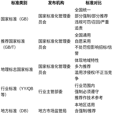
标准类别
发布机构
标准对比
全国统一
国家标准化管理委
部分强制/部分推荐
国家标准（GB）
员会
违规可罚/召回/严重
追责
全国通用
推荐国家标准
国家标准化管理委
自愿采用
（GB/T）
员会
不处罚但影响招标/信
誉
体现地域特性
国家标准化管理委
多为推荐
地理标志国家标准
员会
滥用涉侵权/不正当竞
争
行业范围内
行业标准（YY/QB
行业主管部委
强制必须遵守
等）
推荐作技术参考
本地区适用
地方标准（DB）
地方市场监管局
含强制/推荐