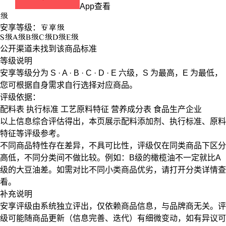
App查看
级
安享等级：
安享
级
S
级
A
级
B
级
C
级
D
级
E
级
公开渠道未找到该商品标准
等级说明
安享等级分为
S · A · B · C · D · E
六级，
S
为最高，
E
为最低，
您可根据自身需求自行选择对应商品。
评级依据：
配料表
执行标准
工艺原料特征
营养成分表
食品生产企业
以上信息综合评估得出，本页展示
配料添加剂
、
执行标准
、
原料
特征
等评级参考。
不同商品特性存在差异，不具可比性，评级仅在
同类商品
下区分
高低，不同分类间不做比较。例如：B级的橄榄油不一定就比A
级的大豆油差。如需对比不同小类商品优劣，请打开分类详情查
看。
补充说明
安享评级由系统独立评出，仅依赖商品信息，
与品牌商无关
。评
级可能随商品更新（信息完善、迭代）有细微变动，如有异议可