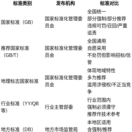
标准类别
发布机构
标准对比
全国统一
国家标准化管理委
部分强制/部分推荐
国家标准（GB）
员会
违规可罚/召回/严重
追责
全国通用
推荐国家标准
国家标准化管理委
自愿采用
（GB/T）
员会
不处罚但影响招标/信
誉
体现地域特性
国家标准化管理委
多为推荐
地理标志国家标准
员会
滥用涉侵权/不正当竞
争
行业范围内
行业标准（YY/QB
行业主管部委
强制必须遵守
等）
推荐作技术参考
本地区适用
地方标准（DB）
地方市场监管局
含强制/推荐