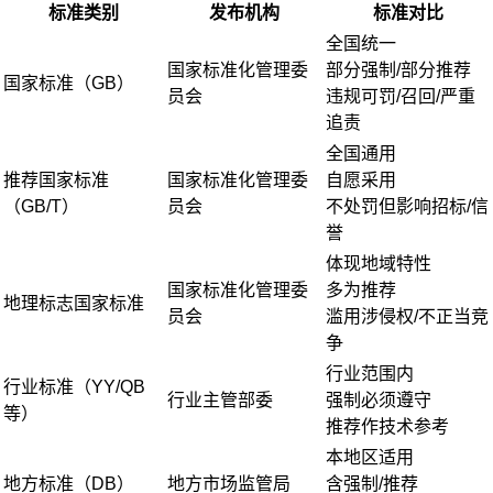
标准类别
发布机构
标准对比
全国统一
国家标准化管理委
部分强制/部分推荐
国家标准（GB）
员会
违规可罚/召回/严重
追责
全国通用
推荐国家标准
国家标准化管理委
自愿采用
（GB/T）
员会
不处罚但影响招标/信
誉
体现地域特性
国家标准化管理委
多为推荐
地理标志国家标准
员会
滥用涉侵权/不正当竞
争
行业范围内
行业标准（YY/QB
行业主管部委
强制必须遵守
等）
推荐作技术参考
本地区适用
地方标准（DB）
地方市场监管局
含强制/推荐