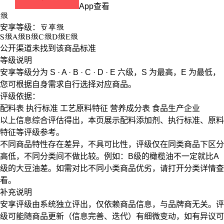
App查看
级
安享等级：
安享
级
S
级
A
级
B
级
C
级
D
级
E
级
公开渠道未找到该商品标准
等级说明
安享等级分为
S · A · B · C · D · E
六级，
S
为最高，
E
为最低，
您可根据自身需求自行选择对应商品。
评级依据：
配料表
执行标准
工艺原料特征
营养成分表
食品生产企业
以上信息综合评估得出，本页展示
配料添加剂
、
执行标准
、
原料
特征
等评级参考。
不同商品特性存在差异，不具可比性，评级仅在
同类商品
下区分
高低，不同分类间不做比较。例如：B级的橄榄油不一定就比A
级的大豆油差。如需对比不同小类商品优劣，请打开分类详情查
看。
补充说明
安享评级由系统独立评出，仅依赖商品信息，
与品牌商无关
。评
级可能随商品更新（信息完善、迭代）有细微变动，如有异议可