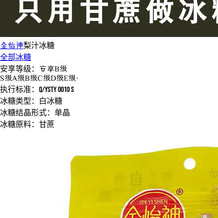
金怡神
梨汁
冰糖
全部冰糖
安享等级：
安享
B级
S
级
A
级
B
级
C
级
D
级
E
级
·
执行标准：
Q/YSTY 0010 S
冰糖类型：
白冰糖
冰糖结晶形式：
单晶
冰糖原料：
甘蔗