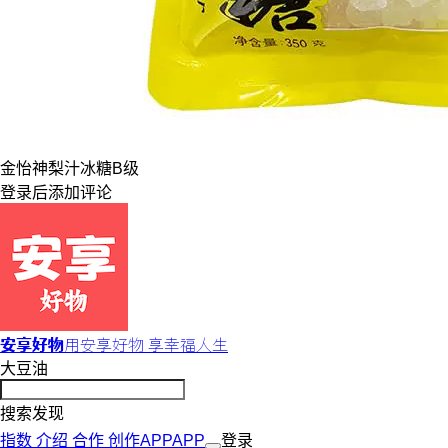
金怡神
梨汁
冰糖
B级
登录
后添加评论
安享好物
用安享好物 享幸福人生
大豆油
搜索发现
指数
介绍
合作
创作
APP
APP
登录