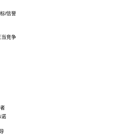
标/信誉
正当竞争
者
承诺
导