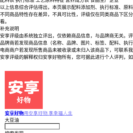
配料表
执行标准
工艺原料特征
营养成分表
食品生产企业
以上信息综合评估得出，本页展示
配料添加剂
、
执行标准
、
原料
不同商品特性存在差异，不具可比性，评级仅在
同类商品
下区分
看。
补充说明
安享评级由系统独立评出，仅依赖商品信息，
与品牌商无关
。评
品牌商若发现商品信息（名称、品牌、图片、标签、配料、执行
电商商户若发现所售商品未被收录或未归入该商品下，可联系
安享评级的解释权归安享好物所有，您可据此进行个人评判，如
安享好物
用安享好物 享幸福人生
大豆油