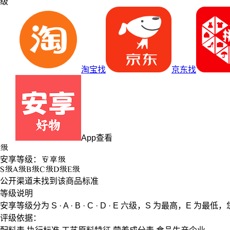
级
淘宝找
京东找
App查看
级
安享等级：
安享
级
S
级
A
级
B
级
C
级
D
级
E
级
公开渠道未找到该商品标准
等级说明
安享等级分为
S · A · B · C · D · E
六级，
S
为最高，
E
为最低，
评级依据：