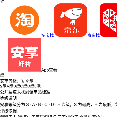
级
淘宝找
京东找
App查看
级
安享等级：
安享
级
S
级
A
级
B
级
C
级
D
级
E
级
公开渠道未找到该商品标准
等级说明
安享等级分为
S · A · B · C · D · E
六级，
S
为最高，
E
为最低，
评级依据：