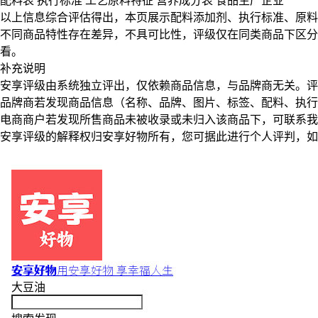
配料表
执行标准
工艺原料特征
营养成分表
食品生产企业
以上信息综合评估得出，本页展示
配料添加剂
、
执行标准
、
原料
不同商品特性存在差异，不具可比性，评级仅在
同类商品
下区分
看。
补充说明
安享评级由系统独立评出，仅依赖商品信息，
与品牌商无关
。评
品牌商若发现商品信息（名称、品牌、图片、标签、配料、执行
电商商户若发现所售商品未被收录或未归入该商品下，可联系
安享评级的解释权归安享好物所有，您可据此进行个人评判，如
安享好物
用安享好物 享幸福人生
大豆油