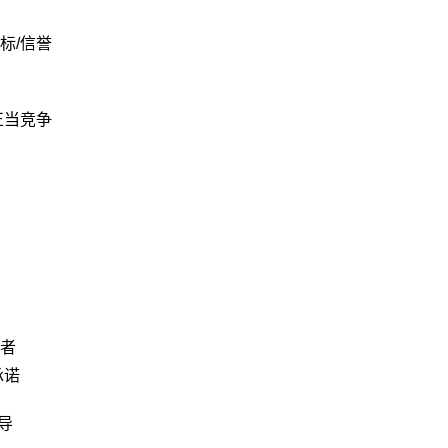
标/信誉
正当竞争
者
承诺
导