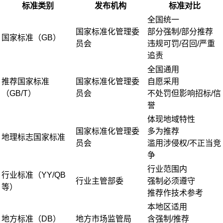
标准类别
发布机构
标准对比
全国统一
国家标准化管理委
部分强制/部分推荐
国家标准（GB）
员会
违规可罚/召回/严重
追责
全国通用
推荐国家标准
国家标准化管理委
自愿采用
（GB/T）
员会
不处罚但影响招标/信
誉
体现地域特性
国家标准化管理委
多为推荐
地理标志国家标准
员会
滥用涉侵权/不正当竞
争
行业范围内
行业标准（YY/QB
行业主管部委
强制必须遵守
等）
推荐作技术参考
本地区适用
地方标准（DB）
地方市场监管局
含强制/推荐