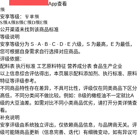
App查看
级
安享等级：
安享
级
S
级
A
级
B
级
C
级
D
级
E
级
公开渠道未找到该商品标准
等级说明
安享等级分为
S · A · B · C · D · E
六级，
S
为最高，
E
为最低，
您可根据自身需求自行选择对应商品。
评级依据：
配料表
执行标准
工艺原料特征
营养成分表
食品生产企业
以上信息综合评估得出，本页展示
配料添加剂
、
执行标准
、
原料
特征
等评级参考。
不同商品特性存在差异，不具可比性，评级仅在
同类商品
下区分
高低，不同分类间不做比较。例如：B级的橄榄油不一定就比A
级的大豆油差。如需对比不同小类商品优劣，请打开分类详情查
看。
补充说明
安享评级由系统独立评出，仅依赖商品信息，
与品牌商无关
。评
级可能随商品更新（信息完善、迭代）有细微变动，如有异议可