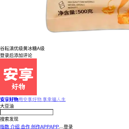
谷耘滇
优级
黄冰糖
A级
登录
后添加评论
安享好物
用安享好物 享幸福人生
大豆油
搜索发现
指数
介绍
合作
创作
APP
APP
登录