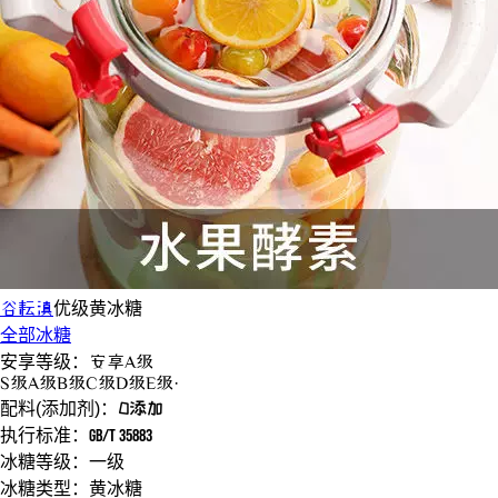
谷耘滇
优级
黄冰糖
全部冰糖
安享等级：
安享
A级
S
级
A
级
B
级
C
级
D
级
E
级
·
配料(添加剂)：
0添加
执行标准：
GB/T 35883
冰糖等级：
一级
冰糖类型：
黄冰糖