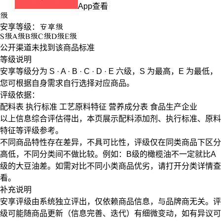
App查看
级
安享等级：
安享
级
S
级
A
级
B
级
C
级
D
级
E
级
公开渠道未找到该商品标准
等级说明
安享等级分为
S · A · B · C · D · E
六级，
S
为最高，
E
为最低，
您可根据自身需求自行选择对应商品。
评级依据：
配料表
执行标准
工艺原料特征
营养成分表
食品生产企业
以上信息综合评估得出，本页展示
配料添加剂
、
执行标准
、
原料
特征
等评级参考。
不同商品特性存在差异，不具可比性，评级仅在
同类商品
下区分
高低，不同分类间不做比较。例如：B级的橄榄油不一定就比A
级的大豆油差。如需对比不同小类商品优劣，请打开分类详情查
看。
补充说明
安享评级由系统独立评出，仅依赖商品信息，
与品牌商无关
。评
级可能随商品更新（信息完善、迭代）有细微变动，如有异议可