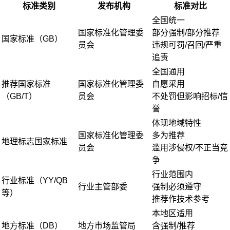
标准类别
发布机构
标准对比
全国统一
国家标准化管理委
部分强制/部分推荐
国家标准（GB）
员会
违规可罚/召回/严重
追责
全国通用
推荐国家标准
国家标准化管理委
自愿采用
（GB/T）
员会
不处罚但影响招标/信
誉
体现地域特性
国家标准化管理委
多为推荐
地理标志国家标准
员会
滥用涉侵权/不正当竞
争
行业范围内
行业标准（YY/QB
行业主管部委
强制必须遵守
等）
推荐作技术参考
本地区适用
地方标准（DB）
地方市场监管局
含强制/推荐