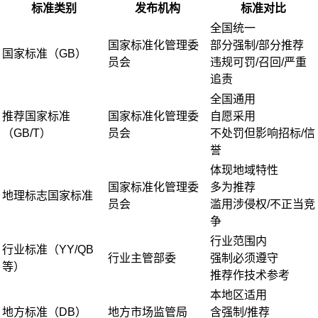
标准类别
发布机构
标准对比
全国统一
国家标准化管理委
部分强制/部分推荐
国家标准（GB）
员会
违规可罚/召回/严重
追责
全国通用
推荐国家标准
国家标准化管理委
自愿采用
（GB/T）
员会
不处罚但影响招标/信
誉
体现地域特性
国家标准化管理委
多为推荐
地理标志国家标准
员会
滥用涉侵权/不正当竞
争
行业范围内
行业标准（YY/QB
行业主管部委
强制必须遵守
等）
推荐作技术参考
本地区适用
地方标准（DB）
地方市场监管局
含强制/推荐