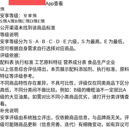
App查看
级
安享等级：
安享
级
S
级
A
级
B
级
C
级
D
级
E
级
公开渠道未找到该商品标准
等级说明
安享等级分为
S · A · B · C · D · E
六级，
S
为最高，
E
为最低，
您可根据自身需求自行选择对应商品。
评级依据：
配料表
执行标准
工艺原料特征
营养成分表
食品生产企业
以上信息综合评估得出，本页展示
配料添加剂
、
执行标准
、
原料
特征
等评级参考。
不同商品特性存在差异，不具可比性，评级仅在
同类商品
下区分
高低，不同分类间不做比较。例如：B级的橄榄油不一定就比A
级的大豆油差。如需对比不同小类商品优劣，请打开分类详情查
看。
补充说明
安享评级由系统独立评出，仅依赖商品信息，
与品牌商无关
。评
级可能随商品更新（信息完善、迭代）有细微变动，如有异议可