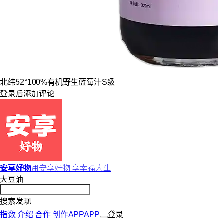
北纬52°
100%有机野生
蓝莓汁
S级
登录
后添加评论
安享好物
用安享好物 享幸福人生
大豆油
搜索发现
指数
介绍
合作
创作
APP
APP
登录