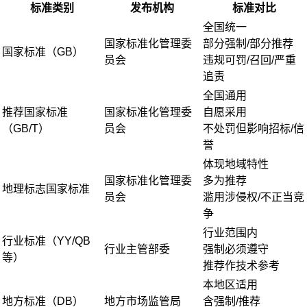
标准类别
发布机构
标准对比
全国统一
国家标准化管理委
部分强制/部分推荐
国家标准（GB）
员会
违规可罚/召回/严重
追责
全国通用
推荐国家标准
国家标准化管理委
自愿采用
（GB/T）
员会
不处罚但影响招标/信
誉
体现地域特性
国家标准化管理委
多为推荐
地理标志国家标准
员会
滥用涉侵权/不正当竞
争
行业范围内
行业标准（YY/QB
行业主管部委
强制必须遵守
等）
推荐作技术参考
本地区适用
地方标准（DB）
地方市场监管局
含强制/推荐