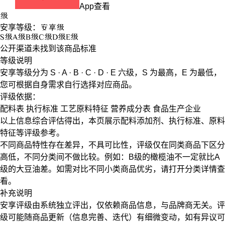
App查看
级
安享等级：
安享
级
S
级
A
级
B
级
C
级
D
级
E
级
公开渠道未找到该商品标准
等级说明
安享等级分为
S · A · B · C · D · E
六级，
S
为最高，
E
为最低，
您可根据自身需求自行选择对应商品。
评级依据：
配料表
执行标准
工艺原料特征
营养成分表
食品生产企业
以上信息综合评估得出，本页展示
配料添加剂
、
执行标准
、
原料
特征
等评级参考。
不同商品特性存在差异，不具可比性，评级仅在
同类商品
下区分
高低，不同分类间不做比较。例如：B级的橄榄油不一定就比A
级的大豆油差。如需对比不同小类商品优劣，请打开分类详情查
看。
补充说明
安享评级由系统独立评出，仅依赖商品信息，
与品牌商无关
。评
级可能随商品更新（信息完善、迭代）有细微变动，如有异议可