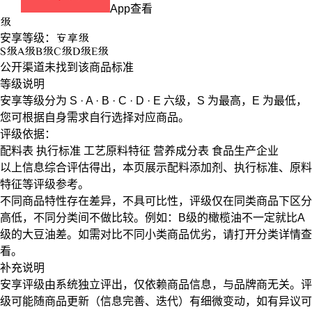
App查看
级
安享等级：
安享
级
S
级
A
级
B
级
C
级
D
级
E
级
公开渠道未找到该商品标准
等级说明
安享等级分为
S · A · B · C · D · E
六级，
S
为最高，
E
为最低，
您可根据自身需求自行选择对应商品。
评级依据：
配料表
执行标准
工艺原料特征
营养成分表
食品生产企业
以上信息综合评估得出，本页展示
配料添加剂
、
执行标准
、
原料
特征
等评级参考。
不同商品特性存在差异，不具可比性，评级仅在
同类商品
下区分
高低，不同分类间不做比较。例如：B级的橄榄油不一定就比A
级的大豆油差。如需对比不同小类商品优劣，请打开分类详情查
看。
补充说明
安享评级由系统独立评出，仅依赖商品信息，
与品牌商无关
。评
级可能随商品更新（信息完善、迭代）有细微变动，如有异议可