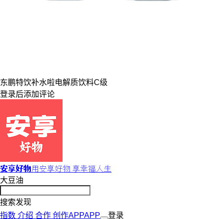
东鹏特饮
补水啦
电解质饮料
C级
登录
后添加评论
安享好物
用安享好物 享幸福人生
大豆油
搜索发现
指数
介绍
合作
创作
APP
APP
登录