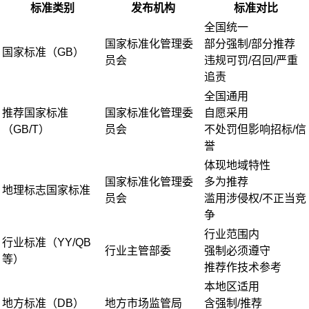
标准类别
发布机构
标准对比
全国统一
国家标准化管理委
部分强制/部分推荐
国家标准（GB）
员会
违规可罚/召回/严重
追责
全国通用
推荐国家标准
国家标准化管理委
自愿采用
（GB/T）
员会
不处罚但影响招标/信
誉
体现地域特性
国家标准化管理委
多为推荐
地理标志国家标准
员会
滥用涉侵权/不正当竞
争
行业范围内
行业标准（YY/QB
行业主管部委
强制必须遵守
等）
推荐作技术参考
本地区适用
地方标准（DB）
地方市场监管局
含强制/推荐