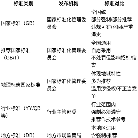
标准类别
发布机构
标准对比
全国统一
国家标准化管理委
部分强制/部分推荐
国家标准（GB）
员会
违规可罚/召回/严重
追责
全国通用
推荐国家标准
国家标准化管理委
自愿采用
（GB/T）
员会
不处罚但影响招标/信
誉
体现地域特性
国家标准化管理委
多为推荐
地理标志国家标准
员会
滥用涉侵权/不正当竞
争
行业范围内
行业标准（YY/QB
行业主管部委
强制必须遵守
等）
推荐作技术参考
本地区适用
地方标准（DB）
地方市场监管局
含强制/推荐