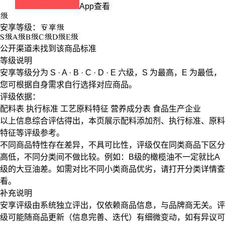
App查看
级
安享等级：
安享
级
S
级
A
级
B
级
C
级
D
级
E
级
公开渠道未找到该商品标准
等级说明
安享等级分为
S · A · B · C · D · E
六级，
S
为最高，
E
为最低，
您可根据自身需求自行选择对应商品。
评级依据：
配料表
执行标准
工艺原料特征
营养成分表
食品生产企业
以上信息综合评估得出，本页展示
配料添加剂
、
执行标准
、
原料
特征
等评级参考。
不同商品特性存在差异，不具可比性，评级仅在
同类商品
下区分
高低，不同分类间不做比较。例如：B级的橄榄油不一定就比A
级的大豆油差。如需对比不同小类商品优劣，请打开分类详情查
看。
补充说明
安享评级由系统独立评出，仅依赖商品信息，
与品牌商无关
。评
级可能随商品更新（信息完善、迭代）有细微变动，如有异议可