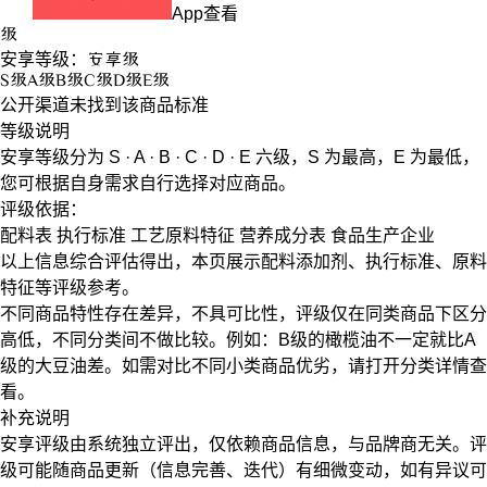
App查看
级
安享等级：
安享
级
S
级
A
级
B
级
C
级
D
级
E
级
公开渠道未找到该商品标准
等级说明
安享等级分为
S · A · B · C · D · E
六级，
S
为最高，
E
为最低，
您可根据自身需求自行选择对应商品。
评级依据：
配料表
执行标准
工艺原料特征
营养成分表
食品生产企业
以上信息综合评估得出，本页展示
配料添加剂
、
执行标准
、
原料
特征
等评级参考。
不同商品特性存在差异，不具可比性，评级仅在
同类商品
下区分
高低，不同分类间不做比较。例如：B级的橄榄油不一定就比A
级的大豆油差。如需对比不同小类商品优劣，请打开分类详情查
看。
补充说明
安享评级由系统独立评出，仅依赖商品信息，
与品牌商无关
。评
级可能随商品更新（信息完善、迭代）有细微变动，如有异议可