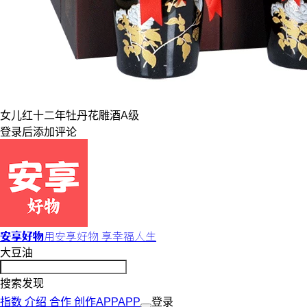
女儿红
十二年牡丹
花雕酒
A级
登录
后添加评论
安享好物
用安享好物 享幸福人生
大豆油
搜索发现
指数
介绍
合作
创作
APP
APP
登录