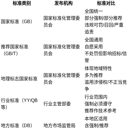
标准类别
发布机构
标准对比
全国统一
国家标准化管理委
部分强制/部分推荐
国家标准（GB）
员会
违规可罚/召回/严重
追责
全国通用
推荐国家标准
国家标准化管理委
自愿采用
（GB/T）
员会
不处罚但影响招标/信
誉
体现地域特性
国家标准化管理委
多为推荐
地理标志国家标准
员会
滥用涉侵权/不正当竞
争
行业范围内
行业标准（YY/QB
行业主管部委
强制必须遵守
等）
推荐作技术参考
本地区适用
地方标准（DB）
地方市场监管局
含强制/推荐