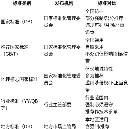
标准类别
发布机构
标准对比
全国统一
国家标准化管理委
部分强制/部分推荐
国家标准（GB）
员会
违规可罚/召回/严重
追责
全国通用
推荐国家标准
国家标准化管理委
自愿采用
（GB/T）
员会
不处罚但影响招标/信
誉
体现地域特性
国家标准化管理委
多为推荐
地理标志国家标准
员会
滥用涉侵权/不正当竞
争
行业范围内
行业标准（YY/QB
行业主管部委
强制必须遵守
等）
推荐作技术参考
本地区适用
地方标准（DB）
地方市场监管局
含强制/推荐