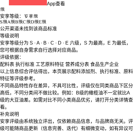
App查看
级
安享等级：
安享
级
S
级
A
级
B
级
C
级
D
级
E
级
公开渠道未找到该商品标准
等级说明
安享等级分为
S · A · B · C · D · E
六级，
S
为最高，
E
为最低，
您可根据自身需求自行选择对应商品。
评级依据：
配料表
执行标准
工艺原料特征
营养成分表
食品生产企业
以上信息综合评估得出，本页展示
配料添加剂
、
执行标准
、
原料
特征
等评级参考。
不同商品特性存在差异，不具可比性，评级仅在
同类商品
下区分
高低，不同分类间不做比较。例如：B级的橄榄油不一定就比A
级的大豆油差。如需对比不同小类商品优劣，请打开分类详情查
看。
补充说明
安享评级由系统独立评出，仅依赖商品信息，
与品牌商无关
。评
级可能随商品更新（信息完善、迭代）有细微变动，如有异议可