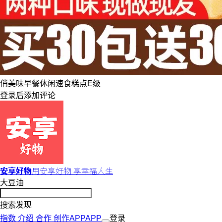
俏美味
早餐休闲
速食糕点
E级
登录
后添加评论
安享好物
用安享好物 享幸福人生
大豆油
搜索发现
指数
介绍
合作
创作
APP
APP
登录