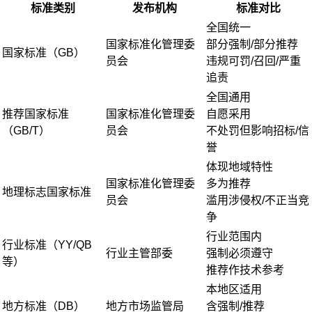
标准类别
发布机构
标准对比
全国统一
国家标准化管理委
部分强制/部分推荐
国家标准（GB）
员会
违规可罚/召回/严重
追责
全国通用
推荐国家标准
国家标准化管理委
自愿采用
（GB/T）
员会
不处罚但影响招标/信
誉
体现地域特性
国家标准化管理委
多为推荐
地理标志国家标准
员会
滥用涉侵权/不正当竞
争
行业范围内
行业标准（YY/QB
行业主管部委
强制必须遵守
等）
推荐作技术参考
本地区适用
地方标准（DB）
地方市场监管局
含强制/推荐