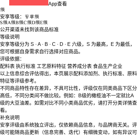
App查看
级
安享等级：
安享
级
S
级
A
级
B
级
C
级
D
级
E
级
公开渠道未找到该商品标准
等级说明
安享等级分为
S · A · B · C · D · E
六级，
S
为最高，
E
为最低，
您可根据自身需求自行选择对应商品。
评级依据：
配料表
执行标准
工艺原料特征
营养成分表
食品生产企业
以上信息综合评估得出，本页展示
配料添加剂
、
执行标准
、
原料
特征
等评级参考。
不同商品特性存在差异，不具可比性，评级仅在
同类商品
下区分
高低，不同分类间不做比较。例如：B级的橄榄油不一定就比A
级的大豆油差。如需对比不同小类商品优劣，请打开分类详情查
看。
补充说明
安享评级由系统独立评出，仅依赖商品信息，
与品牌商无关
。评
级可能随商品更新（信息完善、迭代）有细微变动，如有异议可