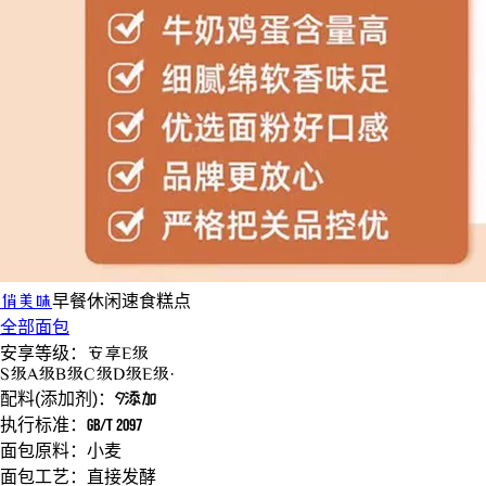
俏美味
早餐休闲
速食糕点
全部面包
安享等级：
安享
E级
S
级
A
级
B
级
C
级
D
级
E
级
·
配料(添加剂)：
9添加
执行标准：
GB/T 2097
面包原料：
小麦
面包工艺：
直接发酵