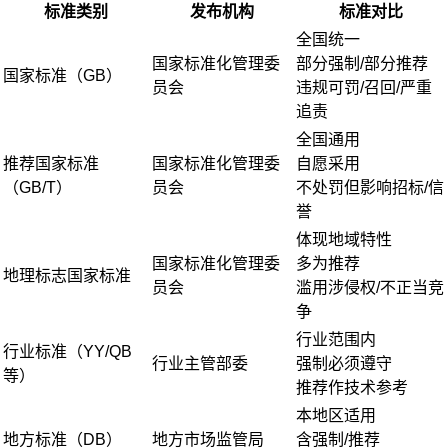
标准类别
发布机构
标准对比
全国统一
国家标准化管理委
部分强制/部分推荐
国家标准（GB）
员会
违规可罚/召回/严重
追责
全国通用
推荐国家标准
国家标准化管理委
自愿采用
（GB/T）
员会
不处罚但影响招标/信
誉
体现地域特性
国家标准化管理委
多为推荐
地理标志国家标准
员会
滥用涉侵权/不正当竞
争
行业范围内
行业标准（YY/QB
行业主管部委
强制必须遵守
等）
推荐作技术参考
本地区适用
地方标准（DB）
地方市场监管局
含强制/推荐