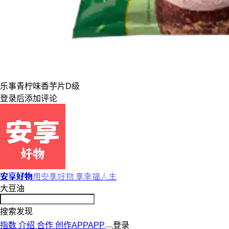
乐事
青柠味
香芋片
D级
登录
后添加评论
安享好物
用安享好物 享幸福人生
大豆油
搜索发现
指数
介绍
合作
创作
APP
APP
登录