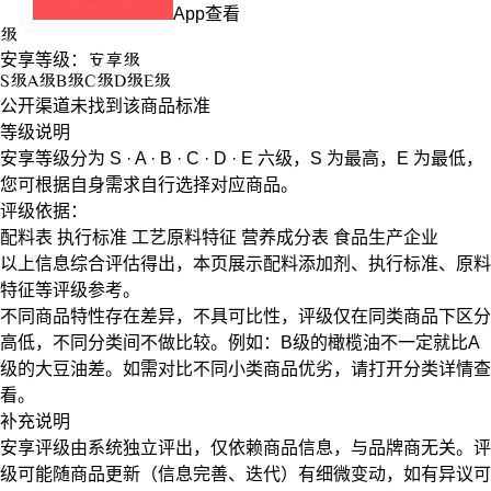
App查看
级
安享等级：
安享
级
S
级
A
级
B
级
C
级
D
级
E
级
公开渠道未找到该商品标准
等级说明
安享等级分为
S · A · B · C · D · E
六级，
S
为最高，
E
为最低，
您可根据自身需求自行选择对应商品。
评级依据：
配料表
执行标准
工艺原料特征
营养成分表
食品生产企业
以上信息综合评估得出，本页展示
配料添加剂
、
执行标准
、
原料
特征
等评级参考。
不同商品特性存在差异，不具可比性，评级仅在
同类商品
下区分
高低，不同分类间不做比较。例如：B级的橄榄油不一定就比A
级的大豆油差。如需对比不同小类商品优劣，请打开分类详情查
看。
补充说明
安享评级由系统独立评出，仅依赖商品信息，
与品牌商无关
。评
级可能随商品更新（信息完善、迭代）有细微变动，如有异议可