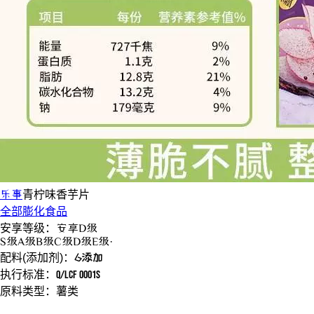
乐事
青柠味
香芋片
全部膨化食品
安享等级：
安享
D级
S
级
A
级
B
级
C
级
D
级
E
级
·
配料(添加剂)：
6添加
执行标准：
Q/LCF 0001S
原料类型：
薯类