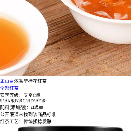
正山帝
浓香型
桂花红茶
全部红茶
安享等级：
安享
C级
S
级
A
级
B
级
C
级
D
级
E
级
·
配料(添加剂)：
0添加
公开渠道未找到该商品标准
红茶工艺：
传统揉捻发酵