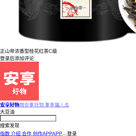
正山帝
浓香型
桂花红茶
C级
登录
后添加评论
安享好物
用安享好物 享幸福人生
大豆油
搜索发现
指数
介绍
合作
创作
APP
APP
登录