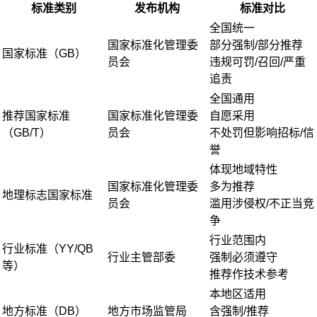
标准类别
发布机构
标准对比
全国统一
国家标准化管理委
部分强制/部分推荐
国家标准（GB）
员会
违规可罚/召回/严重
追责
全国通用
推荐国家标准
国家标准化管理委
自愿采用
（GB/T）
员会
不处罚但影响招标/信
誉
体现地域特性
国家标准化管理委
多为推荐
地理标志国家标准
员会
滥用涉侵权/不正当竞
争
行业范围内
行业标准（YY/QB
行业主管部委
强制必须遵守
等）
推荐作技术参考
本地区适用
地方标准（DB）
地方市场监管局
含强制/推荐