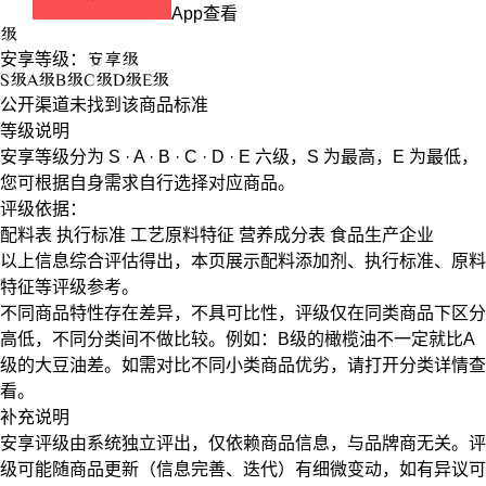
App查看
级
安享等级：
安享
级
S
级
A
级
B
级
C
级
D
级
E
级
公开渠道未找到该商品标准
等级说明
安享等级分为
S · A · B · C · D · E
六级，
S
为最高，
E
为最低，
您可根据自身需求自行选择对应商品。
评级依据：
配料表
执行标准
工艺原料特征
营养成分表
食品生产企业
以上信息综合评估得出，本页展示
配料添加剂
、
执行标准
、
原料
特征
等评级参考。
不同商品特性存在差异，不具可比性，评级仅在
同类商品
下区分
高低，不同分类间不做比较。例如：B级的橄榄油不一定就比A
级的大豆油差。如需对比不同小类商品优劣，请打开分类详情查
看。
补充说明
安享评级由系统独立评出，仅依赖商品信息，
与品牌商无关
。评
级可能随商品更新（信息完善、迭代）有细微变动，如有异议可