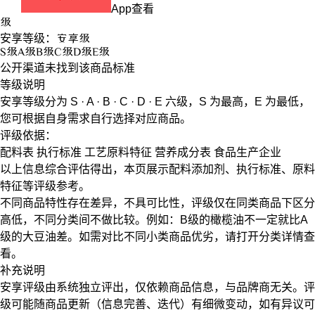
App查看
级
安享等级：
安享
级
S
级
A
级
B
级
C
级
D
级
E
级
公开渠道未找到该商品标准
等级说明
安享等级分为
S · A · B · C · D · E
六级，
S
为最高，
E
为最低，
您可根据自身需求自行选择对应商品。
评级依据：
配料表
执行标准
工艺原料特征
营养成分表
食品生产企业
以上信息综合评估得出，本页展示
配料添加剂
、
执行标准
、
原料
特征
等评级参考。
不同商品特性存在差异，不具可比性，评级仅在
同类商品
下区分
高低，不同分类间不做比较。例如：B级的橄榄油不一定就比A
级的大豆油差。如需对比不同小类商品优劣，请打开分类详情查
看。
补充说明
安享评级由系统独立评出，仅依赖商品信息，
与品牌商无关
。评
级可能随商品更新（信息完善、迭代）有细微变动，如有异议可