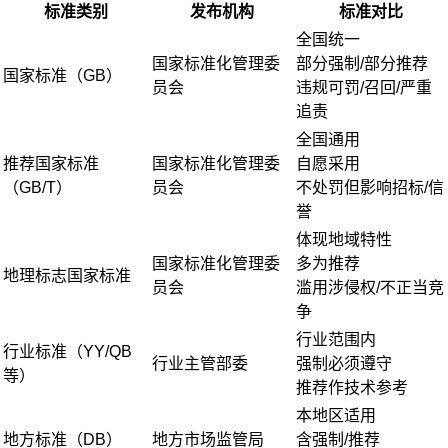
标准类别
发布机构
标准对比
全国统一
国家标准化管理委
部分强制/部分推荐
国家标准（GB）
员会
违规可罚/召回/严重
追责
全国通用
推荐国家标准
国家标准化管理委
自愿采用
（GB/T）
员会
不处罚但影响招标/信
誉
体现地域特性
国家标准化管理委
多为推荐
地理标志国家标准
员会
滥用涉侵权/不正当竞
争
行业范围内
行业标准（YY/QB
行业主管部委
强制必须遵守
等）
推荐作技术参考
本地区适用
地方标准（DB）
地方市场监管局
含强制/推荐