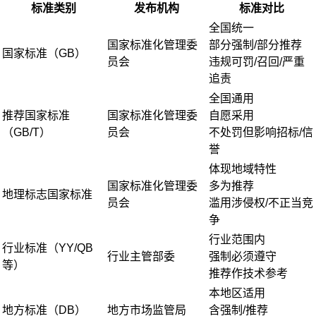
标准类别
发布机构
标准对比
全国统一
国家标准化管理委
部分强制/部分推荐
国家标准（GB）
员会
违规可罚/召回/严重
追责
全国通用
推荐国家标准
国家标准化管理委
自愿采用
（GB/T）
员会
不处罚但影响招标/信
誉
体现地域特性
国家标准化管理委
多为推荐
地理标志国家标准
员会
滥用涉侵权/不正当竞
争
行业范围内
行业标准（YY/QB
行业主管部委
强制必须遵守
等）
推荐作技术参考
本地区适用
地方标准（DB）
地方市场监管局
含强制/推荐