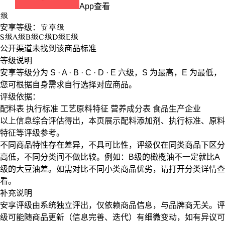
App查看
级
安享等级：
安享
级
S
级
A
级
B
级
C
级
D
级
E
级
公开渠道未找到该商品标准
等级说明
安享等级分为
S · A · B · C · D · E
六级，
S
为最高，
E
为最低，
您可根据自身需求自行选择对应商品。
评级依据：
配料表
执行标准
工艺原料特征
营养成分表
食品生产企业
以上信息综合评估得出，本页展示
配料添加剂
、
执行标准
、
原料
特征
等评级参考。
不同商品特性存在差异，不具可比性，评级仅在
同类商品
下区分
高低，不同分类间不做比较。例如：B级的橄榄油不一定就比A
级的大豆油差。如需对比不同小类商品优劣，请打开分类详情查
看。
补充说明
安享评级由系统独立评出，仅依赖商品信息，
与品牌商无关
。评
级可能随商品更新（信息完善、迭代）有细微变动，如有异议可