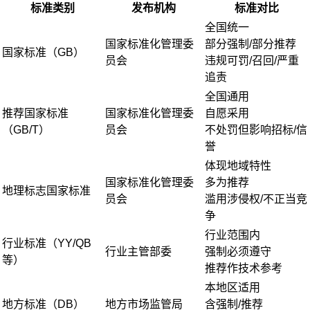
标准类别
发布机构
标准对比
全国统一
国家标准化管理委
部分强制/部分推荐
国家标准（GB）
员会
违规可罚/召回/严重
追责
全国通用
推荐国家标准
国家标准化管理委
自愿采用
（GB/T）
员会
不处罚但影响招标/信
誉
体现地域特性
国家标准化管理委
多为推荐
地理标志国家标准
员会
滥用涉侵权/不正当竞
争
行业范围内
行业标准（YY/QB
行业主管部委
强制必须遵守
等）
推荐作技术参考
本地区适用
地方标准（DB）
地方市场监管局
含强制/推荐