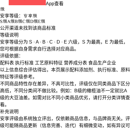
App查看
级
安享等级：
安享
级
S
级
A
级
B
级
C
级
D
级
E
级
公开渠道未找到该商品标准
等级说明
安享等级分为
S · A · B · C · D · E
六级，
S
为最高，
E
为最低，
您可根据自身需求自行选择对应商品。
评级依据：
配料表
执行标准
工艺原料特征
营养成分表
食品生产企业
以上信息综合评估得出，本页展示
配料添加剂
、
执行标准
、
原料
特征
等评级参考。
不同商品特性存在差异，不具可比性，评级仅在
同类商品
下区分
高低，不同分类间不做比较。例如：B级的橄榄油不一定就比A
级的大豆油差。如需对比不同小类商品优劣，请打开分类详情查
看。
补充说明
安享评级由系统独立评出，仅依赖商品信息，
与品牌商无关
。评
级可能随商品更新（信息完善、迭代）有细微变动，如有异议可