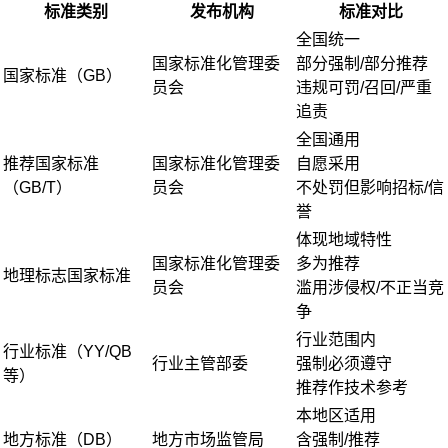
标准类别
发布机构
标准对比
全国统一
国家标准化管理委
部分强制/部分推荐
国家标准（GB）
员会
违规可罚/召回/严重
追责
全国通用
推荐国家标准
国家标准化管理委
自愿采用
（GB/T）
员会
不处罚但影响招标/信
誉
体现地域特性
国家标准化管理委
多为推荐
地理标志国家标准
员会
滥用涉侵权/不正当竞
争
行业范围内
行业标准（YY/QB
行业主管部委
强制必须遵守
等）
推荐作技术参考
本地区适用
地方标准（DB）
地方市场监管局
含强制/推荐