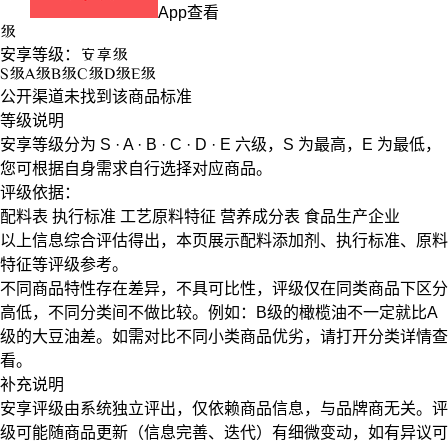
App查看
级
安享等级：
安享
级
S
级
A
级
B
级
C
级
D
级
E
级
公开渠道未找到该商品标准
等级说明
安享等级分为
S · A · B · C · D · E
六级，
S
为最高，
E
为最低，
您可根据自身需求自行选择对应商品。
评级依据：
配料表
执行标准
工艺原料特征
营养成分表
食品生产企业
以上信息综合评估得出，本页展示
配料添加剂
、
执行标准
、
原料
特征
等评级参考。
不同商品特性存在差异，不具可比性，评级仅在
同类商品
下区分
高低，不同分类间不做比较。例如：B级的橄榄油不一定就比A
级的大豆油差。如需对比不同小类商品优劣，请打开分类详情查
看。
补充说明
安享评级由系统独立评出，仅依赖商品信息，
与品牌商无关
。评
级可能随商品更新（信息完善、迭代）有细微变动，如有异议可