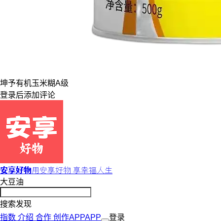
坤予
有机
玉米糊
A级
登录
后添加评论
安享好物
用安享好物 享幸福人生
大豆油
搜索发现
指数
介绍
合作
创作
APP
APP
登录