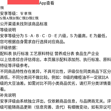
App查看
级
安享等级：
安享
级
S
级
A
级
B
级
C
级
D
级
E
级
公开渠道未找到该商品标准
等级说明
安享等级分为
S · A · B · C · D · E
六级，
S
为最高，
E
为最低，
您可根据自身需求自行选择对应商品。
评级依据：
配料表
执行标准
工艺原料特征
营养成分表
食品生产企业
以上信息综合评估得出，本页展示
配料添加剂
、
执行标准
、
原料
特征
等评级参考。
不同商品特性存在差异，不具可比性，评级仅在
同类商品
下区分
高低，不同分类间不做比较。例如：B级的橄榄油不一定就比A
级的大豆油差。如需对比不同小类商品优劣，请打开分类详情查
看。
补充说明
安享评级由系统独立评出，仅依赖商品信息，
与品牌商无关
。评
级可能随商品更新（信息完善、迭代）有细微变动，如有异议可