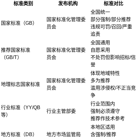
标准类别
发布机构
标准对比
全国统一
国家标准化管理委
部分强制/部分推荐
国家标准（GB）
员会
违规可罚/召回/严重
追责
全国通用
推荐国家标准
国家标准化管理委
自愿采用
（GB/T）
员会
不处罚但影响招标/信
誉
体现地域特性
国家标准化管理委
多为推荐
地理标志国家标准
员会
滥用涉侵权/不正当竞
争
行业范围内
行业标准（YY/QB
行业主管部委
强制必须遵守
等）
推荐作技术参考
本地区适用
地方标准（DB）
地方市场监管局
含强制/推荐