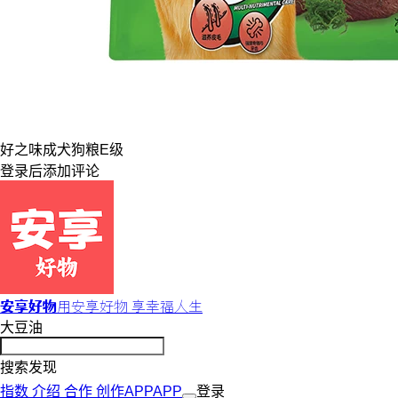
好之味
成犬
狗粮
E级
登录
后添加评论
安享好物
用安享好物 享幸福人生
大豆油
搜索发现
指数
介绍
合作
创作
APP
APP
登录