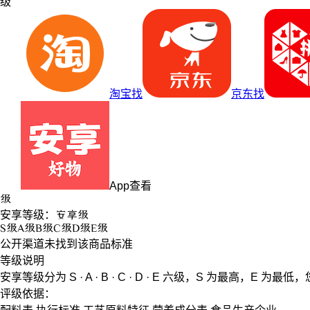
级
淘宝找
京东找
App查看
级
安享等级：
安享
级
S
级
A
级
B
级
C
级
D
级
E
级
公开渠道未找到该商品标准
等级说明
安享等级分为
S · A · B · C · D · E
六级，
S
为最高，
E
为最低，
评级依据：