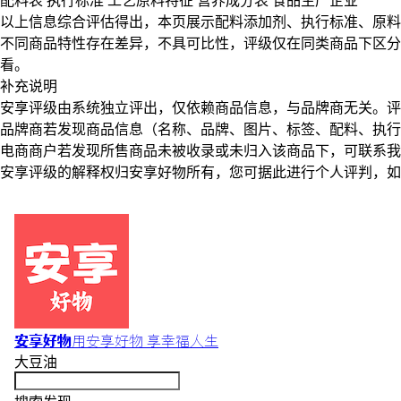
配料表
执行标准
工艺原料特征
营养成分表
食品生产企业
以上信息综合评估得出，本页展示
配料添加剂
、
执行标准
、
原料
不同商品特性存在差异，不具可比性，评级仅在
同类商品
下区分
看。
补充说明
安享评级由系统独立评出，仅依赖商品信息，
与品牌商无关
。评
品牌商若发现商品信息（名称、品牌、图片、标签、配料、执行
电商商户若发现所售商品未被收录或未归入该商品下，可联系
安享评级的解释权归安享好物所有，您可据此进行个人评判，如
安享好物
用安享好物 享幸福人生
大豆油