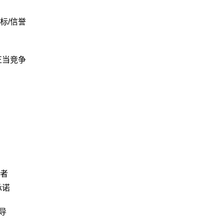
标/信誉
正当竞争
者
承诺
导