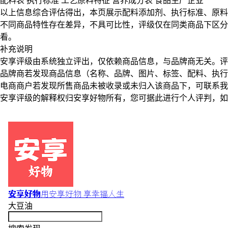
配料表
执行标准
工艺原料特征
营养成分表
食品生产企业
以上信息综合评估得出，本页展示
配料添加剂
、
执行标准
、
原料
不同商品特性存在差异，不具可比性，评级仅在
同类商品
下区分
看。
补充说明
安享评级由系统独立评出，仅依赖商品信息，
与品牌商无关
。评
品牌商若发现商品信息（名称、品牌、图片、标签、配料、执行
电商商户若发现所售商品未被收录或未归入该商品下，可联系
安享评级的解释权归安享好物所有，您可据此进行个人评判，如
安享好物
用安享好物 享幸福人生
大豆油