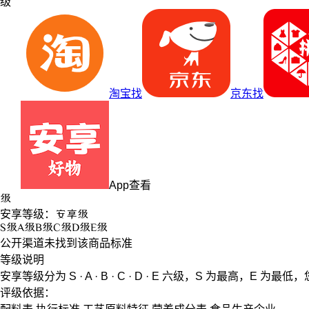
级
淘宝找
京东找
App查看
级
安享等级：
安享
级
S
级
A
级
B
级
C
级
D
级
E
级
公开渠道未找到该商品标准
等级说明
安享等级分为
S · A · B · C · D · E
六级，
S
为最高，
E
为最低，
评级依据：