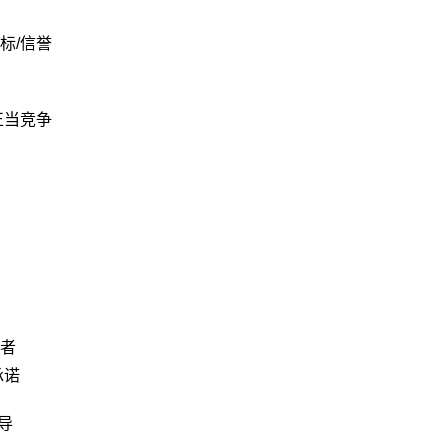
标/信誉
正当竞争
者
承诺
导