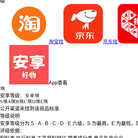
级
淘宝找
京东找
App查看
级
安享等级：
安享
级
S
级
A
级
B
级
C
级
D
级
E
级
公开渠道未找到该商品标准
等级说明
安享等级分为
S · A · B · C · D · E
六级，
S
为最高，
E
为最低，
评级依据：