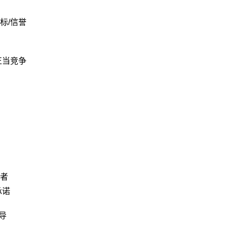
标/信誉
正当竞争
者
承诺
导