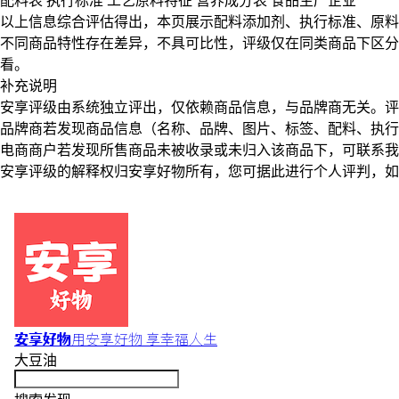
配料表
执行标准
工艺原料特征
营养成分表
食品生产企业
以上信息综合评估得出，本页展示
配料添加剂
、
执行标准
、
原料
不同商品特性存在差异，不具可比性，评级仅在
同类商品
下区分
看。
补充说明
安享评级由系统独立评出，仅依赖商品信息，
与品牌商无关
。评
品牌商若发现商品信息（名称、品牌、图片、标签、配料、执行
电商商户若发现所售商品未被收录或未归入该商品下，可联系
安享评级的解释权归安享好物所有，您可据此进行个人评判，如
安享好物
用安享好物 享幸福人生
大豆油