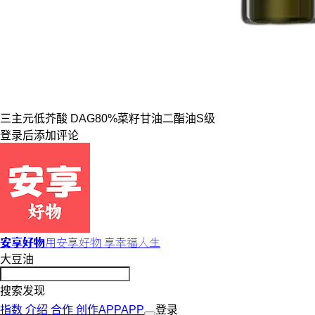
三主元
低芥酸 DAG80%
菜籽甘油二酯油
S级
登录
后添加评论
安享好物
用安享好物 享幸福人生
大豆油
搜索发现
指数
介绍
合作
创作
APP
APP
登录