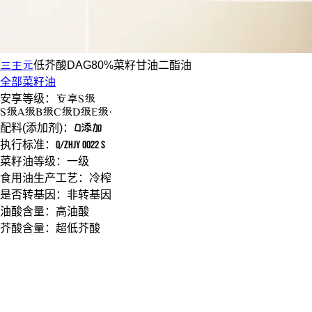
三主元
低芥酸DAG80%
菜籽甘油二酯油
全部菜籽油
安享等级：
安享
S级
S
级
A
级
B
级
C
级
D
级
E
级
·
配料(添加剂)：
0添加
执行标准：
Q/ZHJY 0022 S
菜籽油等级：
一级
食用油生产工艺：
冷榨
是否转基因：
非转基因
油酸含量：
高油酸
芥酸含量：
超低芥酸