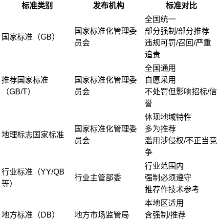
标准类别
发布机构
标准对比
全国统一
国家标准化管理委
部分强制/部分推荐
国家标准（GB）
员会
违规可罚/召回/严重
追责
全国通用
推荐国家标准
国家标准化管理委
自愿采用
（GB/T）
员会
不处罚但影响招标/信
誉
体现地域特性
国家标准化管理委
多为推荐
地理标志国家标准
员会
滥用涉侵权/不正当竞
争
行业范围内
行业标准（YY/QB
行业主管部委
强制必须遵守
等）
推荐作技术参考
本地区适用
地方标准（DB）
地方市场监管局
含强制/推荐