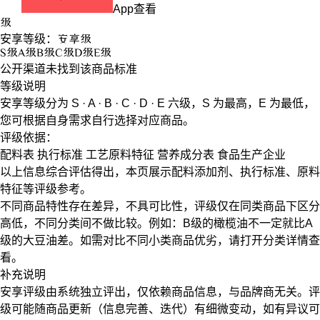
App查看
级
安享等级：
安享
级
S
级
A
级
B
级
C
级
D
级
E
级
公开渠道未找到该商品标准
等级说明
安享等级分为
S · A · B · C · D · E
六级，
S
为最高，
E
为最低，
您可根据自身需求自行选择对应商品。
评级依据：
配料表
执行标准
工艺原料特征
营养成分表
食品生产企业
以上信息综合评估得出，本页展示
配料添加剂
、
执行标准
、
原料
特征
等评级参考。
不同商品特性存在差异，不具可比性，评级仅在
同类商品
下区分
高低，不同分类间不做比较。例如：B级的橄榄油不一定就比A
级的大豆油差。如需对比不同小类商品优劣，请打开分类详情查
看。
补充说明
安享评级由系统独立评出，仅依赖商品信息，
与品牌商无关
。评
级可能随商品更新（信息完善、迭代）有细微变动，如有异议可