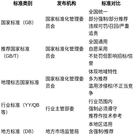
标准类别
发布机构
标准对比
全国统一
国家标准化管理委
部分强制/部分推荐
国家标准（GB）
员会
违规可罚/召回/严重
追责
全国通用
推荐国家标准
国家标准化管理委
自愿采用
（GB/T）
员会
不处罚但影响招标/信
誉
体现地域特性
国家标准化管理委
多为推荐
地理标志国家标准
员会
滥用涉侵权/不正当竞
争
行业范围内
行业标准（YY/QB
行业主管部委
强制必须遵守
等）
推荐作技术参考
本地区适用
地方标准（DB）
地方市场监管局
含强制/推荐