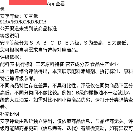
App查看
级
安享等级：
安享
级
S
级
A
级
B
级
C
级
D
级
E
级
公开渠道未找到该商品标准
等级说明
安享等级分为
S · A · B · C · D · E
六级，
S
为最高，
E
为最低，
您可根据自身需求自行选择对应商品。
评级依据：
配料表
执行标准
工艺原料特征
营养成分表
食品生产企业
以上信息综合评估得出，本页展示
配料添加剂
、
执行标准
、
原料
特征
等评级参考。
不同商品特性存在差异，不具可比性，评级仅在
同类商品
下区分
高低，不同分类间不做比较。例如：B级的橄榄油不一定就比A
级的大豆油差。如需对比不同小类商品优劣，请打开分类详情查
看。
补充说明
安享评级由系统独立评出，仅依赖商品信息，
与品牌商无关
。评
级可能随商品更新（信息完善、迭代）有细微变动，如有异议可