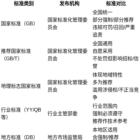
标准类别
发布机构
标准对比
全国统一
国家标准化管理委
部分强制/部分推荐
国家标准（GB）
员会
违规可罚/召回/严重
追责
全国通用
推荐国家标准
国家标准化管理委
自愿采用
（GB/T）
员会
不处罚但影响招标/信
誉
体现地域特性
国家标准化管理委
多为推荐
地理标志国家标准
员会
滥用涉侵权/不正当竞
争
行业范围内
行业标准（YY/QB
行业主管部委
强制必须遵守
等）
推荐作技术参考
本地区适用
地方标准（DB）
地方市场监管局
含强制/推荐