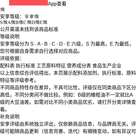
App查看
级
安享等级：
安享
级
S
级
A
级
B
级
C
级
D
级
E
级
公开渠道未找到该商品标准
等级说明
安享等级分为
S · A · B · C · D · E
六级，
S
为最高，
E
为最低，
您可根据自身需求自行选择对应商品。
评级依据：
配料表
执行标准
工艺原料特征
营养成分表
食品生产企业
以上信息综合评估得出，本页展示
配料添加剂
、
执行标准
、
原料
特征
等评级参考。
不同商品特性存在差异，不具可比性，评级仅在
同类商品
下区分
高低，不同分类间不做比较。例如：B级的橄榄油不一定就比A
级的大豆油差。如需对比不同小类商品优劣，请打开分类详情查
看。
补充说明
安享评级由系统独立评出，仅依赖商品信息，
与品牌商无关
。评
级可能随商品更新（信息完善、迭代）有细微变动，如有异议可