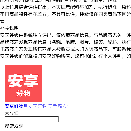
配料表
执行标准
工艺原料特征
营养成分表
食品生产企业
以上信息综合评估得出，本页展示
配料添加剂
、
执行标准
、
原料
不同商品特性存在差异，不具可比性，评级仅在
同类商品
下区分
看。
补充说明
安享评级由系统独立评出，仅依赖商品信息，
与品牌商无关
。评
品牌商若发现商品信息（名称、品牌、图片、标签、配料、执行
电商商户若发现所售商品未被收录或未归入该商品下，可联系
安享评级的解释权归安享好物所有，您可据此进行个人评判，如
安享好物
用安享好物 享幸福人生
大豆油
搜索发现