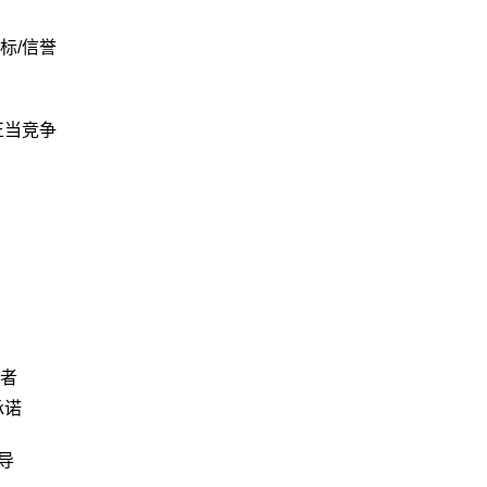
标/信誉
正当竞争
者
承诺
导