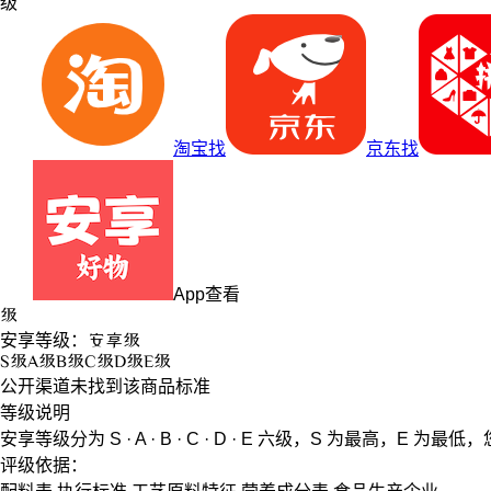
级
淘宝找
京东找
App查看
级
安享等级：
安享
级
S
级
A
级
B
级
C
级
D
级
E
级
公开渠道未找到该商品标准
等级说明
安享等级分为
S · A · B · C · D · E
六级，
S
为最高，
E
为最低，
评级依据：